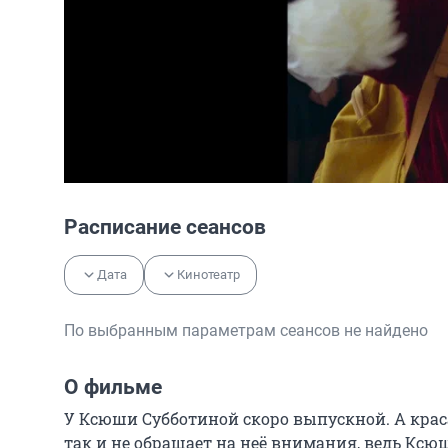
Расписание сеансов
Дата
Кинотеатр
По выбранным параметрам сеансов не найдено
О фильме
У Ксюши Субботиной скоро выпускной. А краса
так и не обращает на неё внимания, ведь Ксюш