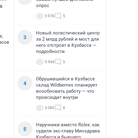
 
опрос
5 978
5
Новый логистический центр
в,
3
за 2 млрд рублей и мост для
асов
него отстроят в Кузбассе —
подробности
5 944
5
Обрушившийся в Кузбассе
4
склад Wildberries планирует
возобновить работу — что
происходит внутри
5 083
8
Наручники вместо Rolex: как
5
судили экс-главу Минздрава
Кузбасса и бывшего