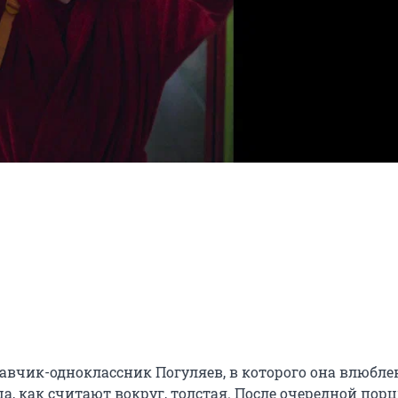
вчик-одноклассник Погуляев, в которого она влюблен
а, как считают вокруг, толстая. После очередной порц