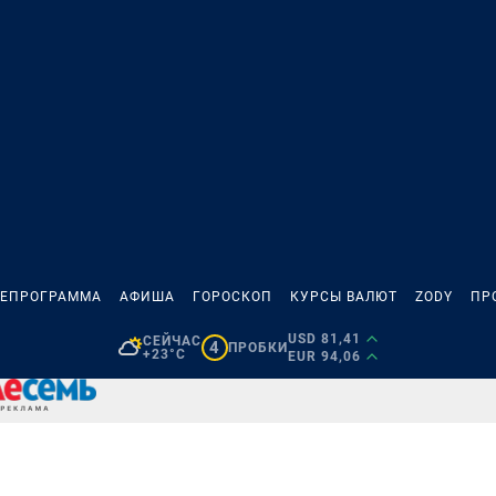
ЛЕПРОГРАММА
АФИША
ГОРОСКОП
КУРСЫ ВАЛЮТ
ZODY
ПР
USD 81,41
СЕЙЧАС
4
ПРОБКИ
+23°C
EUR 94,06