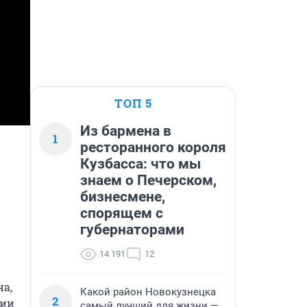
ТОП 5
Из бармена в
1
ресторанного короля
Кузбасса: что мы
знаем о Печерском,
бизнесмене,
спорящем с
губернаторами
14 191
12
а, 
Какой район Новокузнецка
2
ии 
самый лучший для жизни —