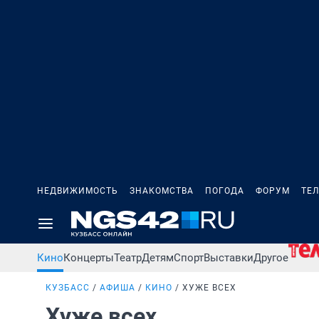
НЕДВИЖИМОСТЬ
ЗНАКОМСТВА
ПОГОДА
ФОРУМ
ТЕ
Кино
Концерты
Театр
Детям
Спорт
Выставки
Другое
КУЗБАСС
АФИША
КИНО
ХУЖЕ ВСЕХ
Хуже всех