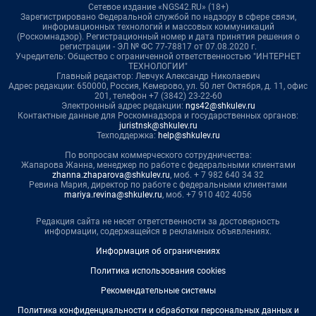
Сетевое издание «NGS42.RU» (18+)
Зарегистрировано Федеральной службой по надзору в сфере связи,
информационных технологий и массовых коммуникаций
(Роскомнадзор). Регистрационный номер и дата принятия решения о
регистрации - ЭЛ № ФС 77-78817 от 07.08.2020 г.
Учредитель: Общество с ограниченной ответственностью "ИНТЕРНЕТ
ТЕХНОЛОГИИ"
Главный редактор: Левчук Александр Николаевич
Адрес редакции: 650000, Россия, Кемерово, ул. 50 лет Октября, д. 11, офис
201, телефон +7 (3842) 23-22-60
Электронный адрес редакции:
ngs42@shkulev.ru
Контактные данные для Роскомнадзора и государственных органов:
juristnsk@shkulev.ru
Техподдержка:
help@shkulev.ru
По вопросам коммерческого сотрудничества:
Жапарова Жанна, менеджер по работе с федеральными клиентами
zhanna.zhaparova@shkulev.ru
, моб. + 7 982 640 34 32
Ревина Мария, директор по работе с федеральными клиентами
mariya.revina@shkulev.ru
, моб. +7 910 402 4056
Редакция сайта не несет ответственности за достоверность
информации, содержащейся в рекламных объявлениях.
Информация об ограничениях
Политика использования cookies
Рекомендательные системы
Политика конфиденциальности и обработки персональных данных и