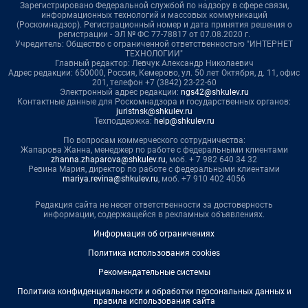
Зарегистрировано Федеральной службой по надзору в сфере связи,
информационных технологий и массовых коммуникаций
(Роскомнадзор). Регистрационный номер и дата принятия решения о
регистрации - ЭЛ № ФС 77-78817 от 07.08.2020 г.
Учредитель: Общество с ограниченной ответственностью "ИНТЕРНЕТ
ТЕХНОЛОГИИ"
Главный редактор: Левчук Александр Николаевич
Адрес редакции: 650000, Россия, Кемерово, ул. 50 лет Октября, д. 11, офис
201, телефон +7 (3842) 23-22-60
Электронный адрес редакции:
ngs42@shkulev.ru
Контактные данные для Роскомнадзора и государственных органов:
juristnsk@shkulev.ru
Техподдержка:
help@shkulev.ru
По вопросам коммерческого сотрудничества:
Жапарова Жанна, менеджер по работе с федеральными клиентами
zhanna.zhaparova@shkulev.ru
, моб. + 7 982 640 34 32
Ревина Мария, директор по работе с федеральными клиентами
mariya.revina@shkulev.ru
, моб. +7 910 402 4056
Редакция сайта не несет ответственности за достоверность
информации, содержащейся в рекламных объявлениях.
Информация об ограничениях
Политика использования cookies
Рекомендательные системы
Политика конфиденциальности и обработки персональных данных и
правила использования сайта