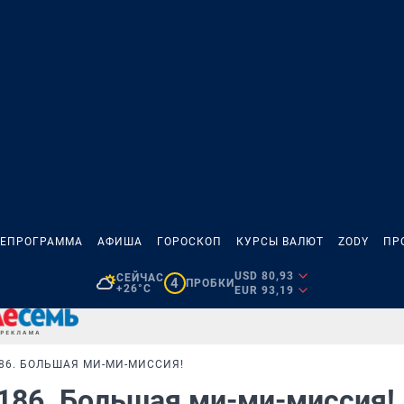
ЛЕПРОГРАММА
АФИША
ГОРОСКОП
КУРСЫ ВАЛЮТ
ZODY
ПР
USD 80,93
СЕЙЧАС
4
ПРОБКИ
+26°C
EUR 93,19
186. БОЛЬШАЯ МИ-МИ-МИССИЯ!
 186. Большая ми-ми-миссия!