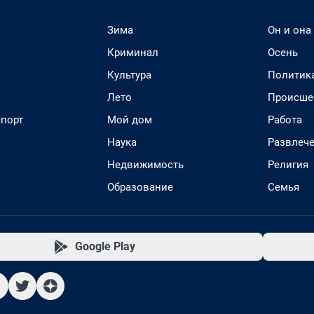
Зима
Он и она
Криминал
Осень
Культура
Политик
Лето
Происше
спорт
Мой дом
Работа
Наука
Развлеч
Недвижимость
Религия
Образование
Семья
Google Play