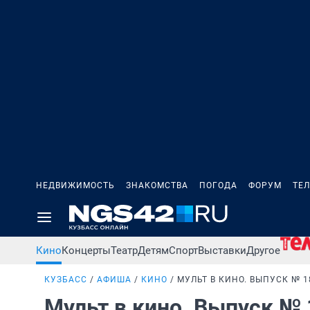
НЕДВИЖИМОСТЬ
ЗНАКОМСТВА
ПОГОДА
ФОРУМ
ТЕ
Кино
Концерты
Театр
Детям
Спорт
Выставки
Другое
КУЗБАСС
АФИША
КИНО
МУЛЬТ В КИНО. ВЫПУСК № 
Мульт в кино. Выпуск №