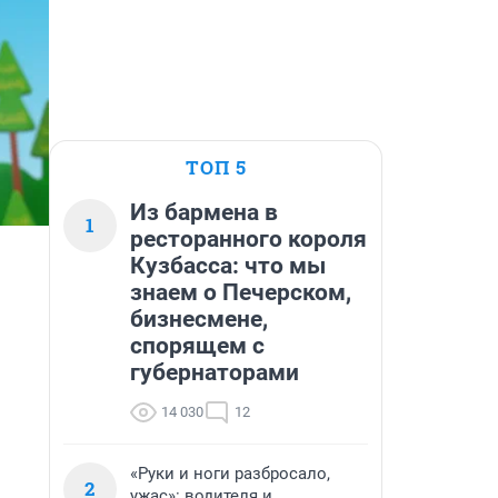
ТОП 5
Из бармена в
1
ресторанного короля
Кузбасса: что мы
знаем о Печерском,
бизнесмене,
спорящем с
губернаторами
14 030
12
«Руки и ноги разбросало,
2
ужас»: водителя и