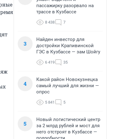
рные 
пассажирку разорвало на
ремя 
трассе в Кузбассе
8 438
7
ят 
Найден инвестор для
3
достройки Крапивинской
ГЭС в Кузбассе — зам Шойгу
6 419
35
яж 
Какой район Новокузнецка
4
самый лучший для жизни —
ых 
опрос
5 841
5
Новый логистический центр
5
за 2 млрд рублей и мост для
него отстроят в Кузбассе —
подробности