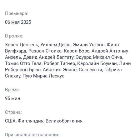
Премьера:
06 мая 2025
В ролях:
Хелен Ценгель, Уиллем Дефо, Эмили Уотсон, Финн
Вулфхард, Разван Стоика, Карол Борс, Андрей Антониу
Анхель, Дэвид Андрей Балтату, Эдуард Михаил Онча,
Томас Отто Гела, Роберт Тигнер, Кэролайн Боуман, Линн
Робертсон Брюс, Айэстин Эванс, Сью Битти, Габриел
Спахиу, Пую Мирча Ласкус
Время:
95 мин.
Страна:
США, Финляндия, Великобритания
Оригинальное название: