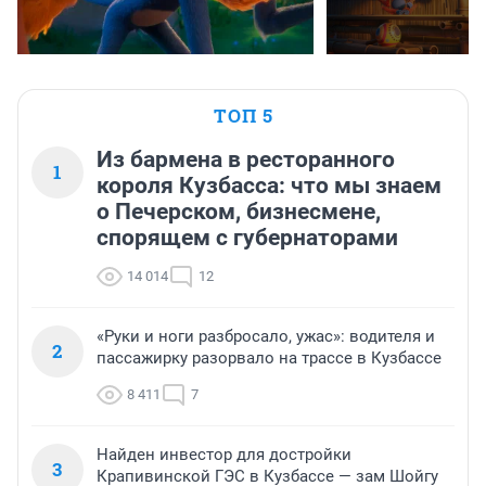
ТОП 5
Из бармена в ресторанного
1
короля Кузбасса: что мы знаем
о Печерском, бизнесмене,
спорящем с губернаторами
14 014
12
«Руки и ноги разбросало, ужас»: водителя и
2
пассажирку разорвало на трассе в Кузбассе
8 411
7
Найден инвестор для достройки
3
Крапивинской ГЭС в Кузбассе — зам Шойгу