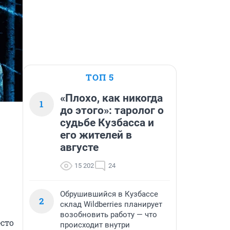
ТОП 5
«Плохо, как никогда
1
до этого»: таролог о
судьбе Кузбасса и
его жителей в
августе
15 202
24
Обрушившийся в Кузбассе
2
склад Wildberries планирует
возобновить работу — что
то 
происходит внутри