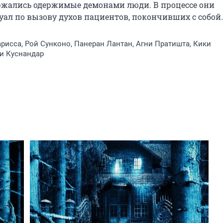
ржались одержимые демонами люди. В процессе они 
уал по вызову духов пациентов, покончивших с собой.
рисса, Рой Сунконо, Панеран Лантан, Агни Пратишта, Кики
и Куснандар