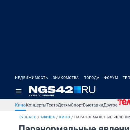
НЕДВИЖИМОСТЬ
ЗНАКОМСТВА
ПОГОДА
ФОРУМ
ТЕ
Кино
Концерты
Театр
Детям
Спорт
Выставки
Другое
КУЗБАСС
АФИША
КИНО
ПАРАНОРМАЛЬНЫЕ ЯВЛЕНИЯ
Паранормальные явления