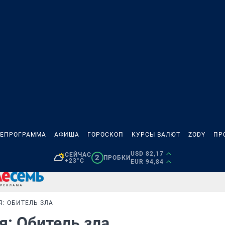
ЛЕПРОГРАММА
АФИША
ГОРОСКОП
КУРСЫ ВАЛЮТ
ZODY
ПР
USD 82,17
СЕЙЧАС
2
ПРОБКИ
+23°C
EUR 94,84
: ОБИТЕЛЬ ЗЛА
: Обитель зла