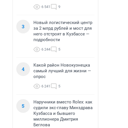
6 541
9
Новый логистический центр
3
за 2 млрд рублей и мост для
него отстроят в Кузбассе —
подробности
6 244
5
Какой район Новокузнецка
4
самый лучший для жизни —
опрос
6 241
5
Наручники вместо Rolex: как
5
судили экс-главу Минздрава
Кузбасса и бывшего
миллионера Дмитрия
Беглова