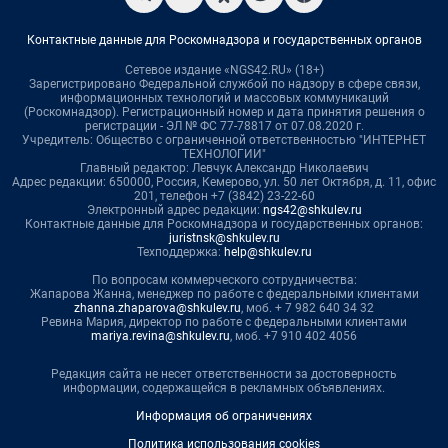
Контактные данные для Роскомнадзора и государственных органов
Сетевое издание «NGS42.RU» (18+)
Зарегистрировано Федеральной службой по надзору в сфере связи,
информационных технологий и массовых коммуникаций
(Роскомнадзор). Регистрационный номер и дата принятия решения о
регистрации - ЭЛ № ФС 77-78817 от 07.08.2020 г.
Учредитель: Общество с ограниченной ответственностью "ИНТЕРНЕТ
ТЕХНОЛОГИИ"
Главный редактор: Левчук Александр Николаевич
Адрес редакции: 650000, Россия, Кемерово, ул. 50 лет Октября, д. 11, офис
201, телефон +7 (3842) 23-22-60
Электронный адрес редакции:
ngs42@shkulev.ru
Контактные данные для Роскомнадзора и государственных органов:
juristnsk@shkulev.ru
Техподдержка:
help@shkulev.ru
По вопросам коммерческого сотрудничества:
Жапарова Жанна, менеджер по работе с федеральными клиентами
zhanna.zhaparova@shkulev.ru
, моб. + 7 982 640 34 32
Ревина Мария, директор по работе с федеральными клиентами
mariya.revina@shkulev.ru
, моб. +7 910 402 4056
Редакция сайта не несет ответственности за достоверность
информации, содержащейся в рекламных объявлениях.
Информация об ограничениях
Политика использования cookies