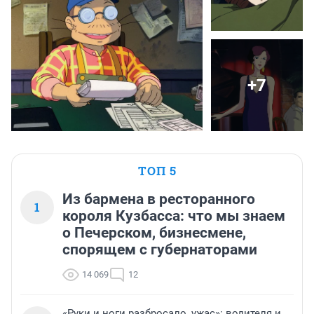
+7
ТОП 5
Из бармена в ресторанного
1
короля Кузбасса: что мы знаем
о Печерском, бизнесмене,
спорящем с губернаторами
14 069
12
«Руки и ноги разбросало, ужас»: водителя и