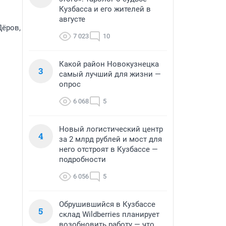
Кузбасса и его жителей в
августе
Дёров,
7 023
10
Какой район Новокузнецка
3
самый лучший для жизни —
опрос
6 068
5
Новый логистический центр
4
за 2 млрд рублей и мост для
него отстроят в Кузбассе —
подробности
6 056
5
Обрушившийся в Кузбассе
5
склад Wildberries планирует
возобновить работу — что