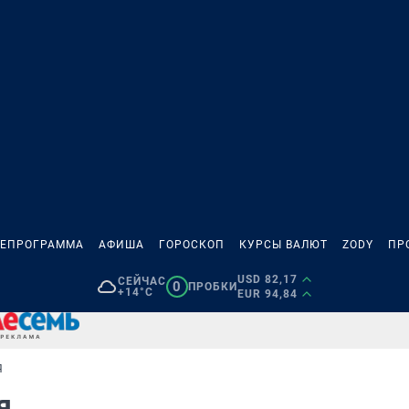
ЛЕПРОГРАММА
АФИША
ГОРОСКОП
КУРСЫ ВАЛЮТ
ZODY
ПР
USD 82,17
СЕЙЧАС
0
ПРОБКИ
+14°C
EUR 94,84
Я
ня