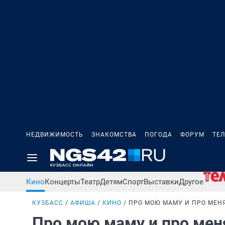
НЕДВИЖИМОСТЬ
ЗНАКОМСТВА
ПОГОДА
ФОРУМ
ТЕ
Кино
Концерты
Театр
Детям
Спорт
Выставки
Другое
КУЗБАСС
АФИША
КИНО
ПРО МОЮ МАМУ И ПРО МЕН
Про мою маму и про ме