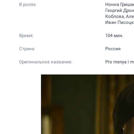
В ролях:
Нонна Гришае
Георгий Дрон
Коблова, Але
Иван Писоцк
Время:
104 мин.
Страна:
Россия
Оригинальное название:
Pro menya i 