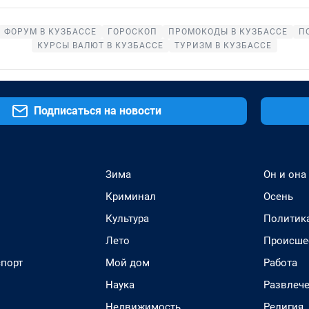
ФОРУМ В КУЗБАССЕ
ГОРОСКОП
ПРОМОКОДЫ В КУЗБАССЕ
П
КУРСЫ ВАЛЮТ В КУЗБАССЕ
ТУРИЗМ В КУЗБАССЕ
Подписаться на новости
Зима
Он и она
Криминал
Осень
Культура
Политик
Лето
Происше
спорт
Мой дом
Работа
Наука
Развлеч
Недвижимость
Религия