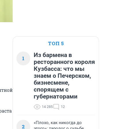
ТОП 5
Из бармена в
1
ресторанного короля
Кузбасса: что мы
знаем о Печерском,
бизнесмене,
спорящем с
ятной 
губернаторами
14 285
12
аста 
«Плохо, как никогда до
2
этого»: таролог о судьбе