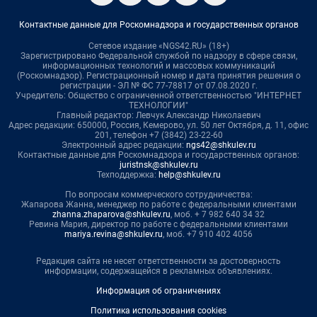
Контактные данные для Роскомнадзора и государственных органов
Сетевое издание «NGS42.RU» (18+)
Зарегистрировано Федеральной службой по надзору в сфере связи,
информационных технологий и массовых коммуникаций
(Роскомнадзор). Регистрационный номер и дата принятия решения о
регистрации - ЭЛ № ФС 77-78817 от 07.08.2020 г.
Учредитель: Общество с ограниченной ответственностью "ИНТЕРНЕТ
ТЕХНОЛОГИИ"
Главный редактор: Левчук Александр Николаевич
Адрес редакции: 650000, Россия, Кемерово, ул. 50 лет Октября, д. 11, офис
201, телефон +7 (3842) 23-22-60
Электронный адрес редакции:
ngs42@shkulev.ru
Контактные данные для Роскомнадзора и государственных органов:
juristnsk@shkulev.ru
Техподдержка:
help@shkulev.ru
По вопросам коммерческого сотрудничества:
Жапарова Жанна, менеджер по работе с федеральными клиентами
zhanna.zhaparova@shkulev.ru
, моб. + 7 982 640 34 32
Ревина Мария, директор по работе с федеральными клиентами
mariya.revina@shkulev.ru
, моб. +7 910 402 4056
Редакция сайта не несет ответственности за достоверность
информации, содержащейся в рекламных объявлениях.
Информация об ограничениях
Политика использования cookies