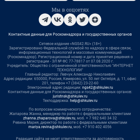
Мы в соцсетях
Контактные данные для Роскомнадзора и государственных органов
Сетевое издание «NGS42.RU» (18+)
Зарегистрировано Федеральной службой по надзору в сфере связи,
информационных технологий и массовых коммуникаций
(Роскомнадзор). Регистрационный номер и дата принятия решения о
регистрации - ЭЛ № ФС 77-78817 от 07.08.2020 г.
Учредитель: Общество с ограниченной ответственностью "ИНТЕРНЕТ
ТЕХНОЛОГИИ"
Главный редактор: Левчук Александр Николаевич
Адрес редакции: 650000, Россия, Кемерово, ул. 50 лет Октября, д. 11, офис
201, телефон +7 (3842) 23-22-60
Электронный адрес редакции:
ngs42@shkulev.ru
Контактные данные для Роскомнадзора и государственных органов:
juristnsk@shkulev.ru
Техподдержка:
help@shkulev.ru
По вопросам коммерческого сотрудничества:
Жапарова Жанна, менеджер по работе с федеральными клиентами
zhanna.zhaparova@shkulev.ru
, моб. + 7 982 640 34 32
Ревина Мария, директор по работе с федеральными клиентами
mariya.revina@shkulev.ru
, моб. +7 910 402 4056
Редакция сайта не несет ответственности за достоверность