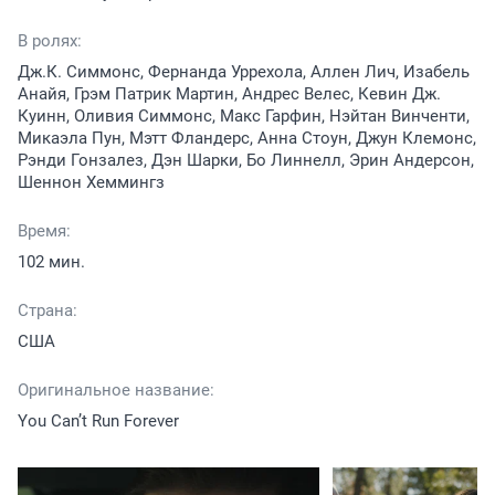
В ролях:
Дж.К. Симмонс, Фернанда Уррехола, Аллен Лич, Изабель
Анайя, Грэм Патрик Мартин, Андрес Велес, Кевин Дж.
Куинн, Оливия Симмонс, Макс Гарфин, Нэйтан Винченти,
Микаэла Пун, Мэтт Фландерс, Анна Стоун, Джун Клемонс,
Рэнди Гонзалез, Дэн Шарки, Бо Линнелл, Эрин Андерсон,
Шеннон Хеммингз
Время:
102 мин.
Страна:
США
Оригинальное название:
You Can’t Run Forever