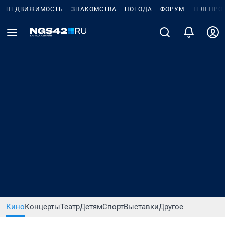
НЕДВИЖИМОСТЬ
ЗНАКОМСТВА
ПОГОДА
ФОРУМ
ТЕЛЕПРО
Кино
Концерты
Театр
Детям
Спорт
Выставки
Другое