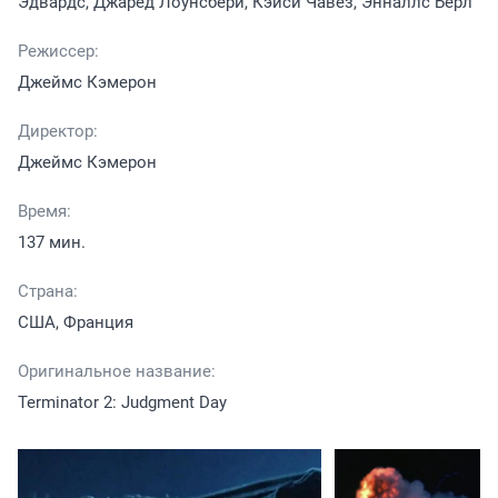
Эдвардс, Джаред Лоунсбери, Кэйси Чавез, Энналлс Берл
Режиссер:
Джеймс Кэмерон
Директор:
Джеймс Кэмерон
Время:
137 мин.
Страна:
США, Франция
Оригинальное название:
Terminator 2: Judgment Day