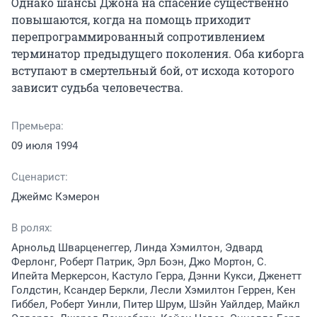
Однако шансы Джона на спасение существенно 
повышаются, когда на помощь приходит 
перепрограммированный сопротивлением 
терминатор предыдущего поколения. Оба киборга 
вступают в смертельный бой, от исхода которого 
зависит судьба человечества.
Премьера:
09 июля 1994
Сценарист:
Джеймс Кэмерон
В ролях:
Арнольд Шварценеггер, Линда Хэмилтон, Эдвард
Ферлонг, Роберт Патрик, Эрл Боэн, Джо Мортон, С.
Ипейта Меркерсон, Кастуло Герра, Дэнни Кукси, Дженетт
Голдстин, Ксандер Беркли, Лесли Хэмилтон Геррен, Кен
Гиббел, Роберт Уинли, Питер Шрум, Шэйн Уайлдер, Майкл