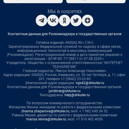
Мы в соцсетях
Контактные данные для Роскомнадзора и государственных органов
Сетевое издание «NGS42.RU» (18+)
Зарегистрировано Федеральной службой по надзору в сфере связи,
информационных технологий и массовых коммуникаций
(Роскомнадзор). Регистрационный номер и дата принятия решения о
регистрации - ЭЛ № ФС 77-78817 от 07.08.2020 г.
Учредитель: Общество с ограниченной ответственностью "ИНТЕРНЕТ
ТЕХНОЛОГИИ"
Главный редактор: Левчук Александр Николаевич
Адрес редакции: 650000, Россия, Кемерово, ул. 50 лет Октября, д. 11, офис
201, телефон +7 (3842) 23-22-60
Электронный адрес редакции:
ngs42@shkulev.ru
Контактные данные для Роскомнадзора и государственных органов:
juristnsk@shkulev.ru
Техподдержка:
help@shkulev.ru
По вопросам коммерческого сотрудничества:
Жапарова Жанна, менеджер по работе с федеральными клиентами
zhanna.zhaparova@shkulev.ru
, моб. + 7 982 640 34 32
Ревина Мария, директор по работе с федеральными клиентами
mariya.revina@shkulev.ru
, моб. +7 910 402 4056