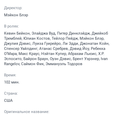
Директор:
Мэйкон Блэр
В ролях:
Кевин Бейкон, Элайджа Вуд, Питер Динклэйдж, Джейкоб
Тремблей, Юлиан Костов, Тейлор Пейдж, Мэйкон Блэр,
Джулия Дэвис, Луиза Гуирейро, Ли Эдди, Джонатан Койн,
Спенсер Уайлдинг, Атанас Сребрев, Дэвид Йоу, Ребекка
О’Мара, Макс Краус, Нэйтан Купер, Абрахам Льюис, Х.Р.
Эспосито, Байрон Браун, Оуэн Дэвис, Брент Уэрзнер, Ivan
Rangelov, Саймон Фик, Эммануэль Тодоров
Время:
102 мин.
Страна:
США
Оригинальное название: