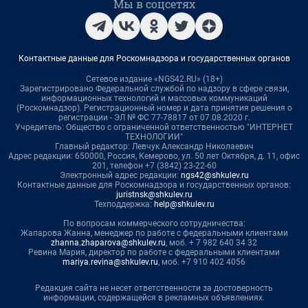
Мы в соцсетях
Контактные данные для Роскомнадзора и государственных органов
Сетевое издание «NGS42.RU» (18+)
Зарегистрировано Федеральной службой по надзору в сфере связи,
информационных технологий и массовых коммуникаций
(Роскомнадзор). Регистрационный номер и дата принятия решения о
регистрации - ЭЛ № ФС 77-78817 от 07.08.2020 г.
Учредитель: Общество с ограниченной ответственностью "ИНТЕРНЕТ
ТЕХНОЛОГИИ"
Главный редактор: Левчук Александр Николаевич
Адрес редакции: 650000, Россия, Кемерово, ул. 50 лет Октября, д. 11, офис
201, телефон +7 (3842) 23-22-60
Электронный адрес редакции:
ngs42@shkulev.ru
Контактные данные для Роскомнадзора и государственных органов:
juristnsk@shkulev.ru
Техподдержка:
help@shkulev.ru
По вопросам коммерческого сотрудничества:
Жапарова Жанна, менеджер по работе с федеральными клиентами
zhanna.zhaparova@shkulev.ru
, моб. + 7 982 640 34 32
Ревина Мария, директор по работе с федеральными клиентами
mariya.revina@shkulev.ru
, моб. +7 910 402 4056
Редакция сайта не несет ответственности за достоверность
информации, содержащейся в рекламных объявлениях.