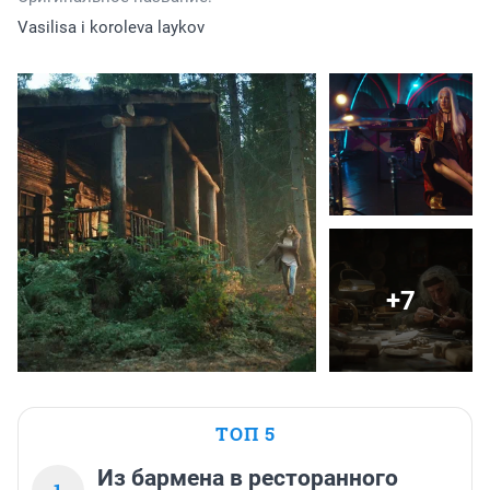
Vasilisa i koroleva laykov
+7
ТОП 5
Из бармена в ресторанного