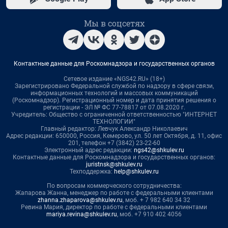
Мы в соцсетях
Контактные данные для Роскомнадзора и государственных органов
Сетевое издание «NGS42.RU» (18+)
Зарегистрировано Федеральной службой по надзору в сфере связи,
информационных технологий и массовых коммуникаций
(Роскомнадзор). Регистрационный номер и дата принятия решения о
регистрации - ЭЛ № ФС 77-78817 от 07.08.2020 г.
Учредитель: Общество с ограниченной ответственностью "ИНТЕРНЕТ
ТЕХНОЛОГИИ"
Главный редактор: Левчук Александр Николаевич
Адрес редакции: 650000, Россия, Кемерово, ул. 50 лет Октября, д. 11, офис
201, телефон +7 (3842) 23-22-60
Электронный адрес редакции:
ngs42@shkulev.ru
Контактные данные для Роскомнадзора и государственных органов:
juristnsk@shkulev.ru
Техподдержка:
help@shkulev.ru
По вопросам коммерческого сотрудничества:
Жапарова Жанна, менеджер по работе с федеральными клиентами
zhanna.zhaparova@shkulev.ru
, моб. + 7 982 640 34 32
Ревина Мария, директор по работе с федеральными клиентами
mariya.revina@shkulev.ru
, моб. +7 910 402 4056