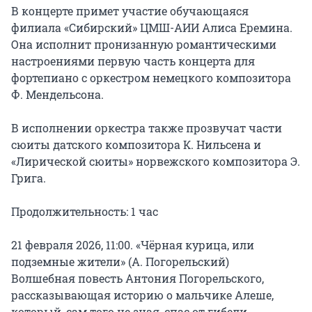
В концерте примет участие обучающаяся 
филиала «Сибирский» ЦМШ-АИИ Алиса Еремина. 
Она исполнит пронизанную романтическими 
настроениями первую часть концерта для 
фортепиано с оркестром немецкого композитора 
Ф. Мендельсона.

В исполнении оркестра также прозвучат части 
сюиты датского композитора К. Нильсена и 
«Лирической сюиты» норвежского композитора Э. 
Грига.

Продолжительность: 1 час

21 февраля 2026, 11:00. «Чёрная курица, или 
подземные жители» (А. Погорельский)

Волшебная повесть Антония Погорельского, 
рассказывающая историю о мальчике Алеше, 
который, сам того не зная, спас от гибели 