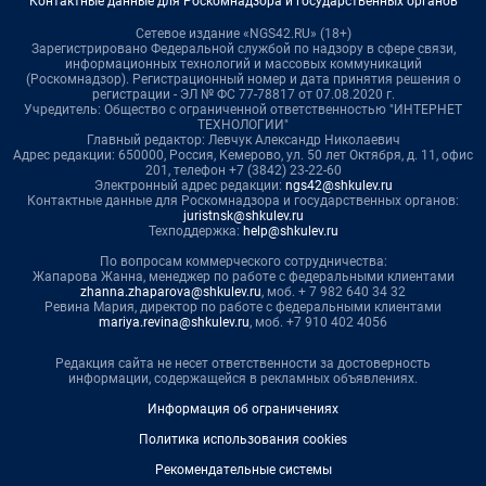
Контактные данные для Роскомнадзора и государственных органов
Сетевое издание «NGS42.RU» (18+)
Зарегистрировано Федеральной службой по надзору в сфере связи,
информационных технологий и массовых коммуникаций
(Роскомнадзор). Регистрационный номер и дата принятия решения о
регистрации - ЭЛ № ФС 77-78817 от 07.08.2020 г.
Учредитель: Общество с ограниченной ответственностью "ИНТЕРНЕТ
ТЕХНОЛОГИИ"
Главный редактор: Левчук Александр Николаевич
Адрес редакции: 650000, Россия, Кемерово, ул. 50 лет Октября, д. 11, офис
201, телефон +7 (3842) 23-22-60
Электронный адрес редакции:
ngs42@shkulev.ru
Контактные данные для Роскомнадзора и государственных органов:
juristnsk@shkulev.ru
Техподдержка:
help@shkulev.ru
По вопросам коммерческого сотрудничества:
Жапарова Жанна, менеджер по работе с федеральными клиентами
zhanna.zhaparova@shkulev.ru
, моб. + 7 982 640 34 32
Ревина Мария, директор по работе с федеральными клиентами
mariya.revina@shkulev.ru
, моб. +7 910 402 4056
Редакция сайта не несет ответственности за достоверность
информации, содержащейся в рекламных объявлениях.
Информация об ограничениях
Политика использования cookies
Рекомендательные системы