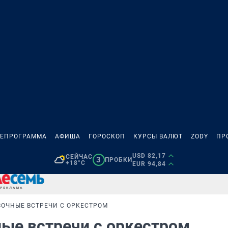
ЛЕПРОГРАММА
АФИША
ГОРОСКОП
КУРСЫ ВАЛЮТ
ZODY
ПР
USD 82,17
СЕЙЧАС
3
ПРОБКИ
+18°C
EUR 94,84
ЗОЧНЫЕ ВСТРЕЧИ С ОРКЕСТРОМ
ые встречи с оркестром