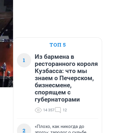
ТОП 5
Из бармена в
1
ресторанного короля
Кузбасса: что мы
знаем о Печерском,
бизнесмене,
спорящем с
губернаторами
14 357
12
«Плохо, как никогда до
2
этого»: таролог о судьбе