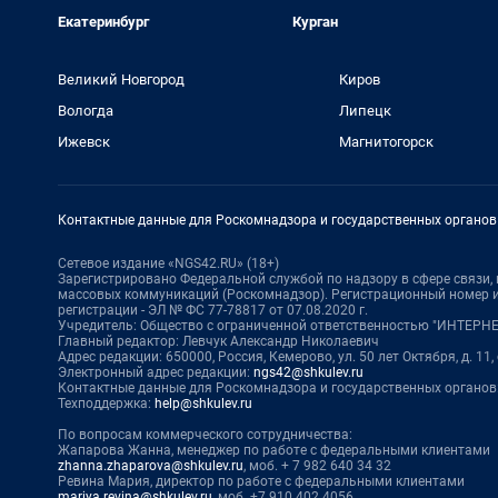
Екатеринбург
Курган
Великий Новгород
Киров
Вологда
Липецк
Ижевск
Магнитогорск
Контактные данные для Роскомнадзора и государственных органов
Сетевое издание «NGS42.RU» (18+)
Зарегистрировано Федеральной службой по надзору в сфере связи
массовых коммуникаций (Роскомнадзор). Регистрационный номер и
регистрации - ЭЛ № ФС 77-78817 от 07.08.2020 г.
Учредитель: Общество с ограниченной ответственностью "ИНТЕР
Главный редактор: Левчук Александр Николаевич
Адрес редакции: 650000, Россия, Кемерово, ул. 50 лет Октября, д. 11,
Электронный адрес редакции:
ngs42@shkulev.ru
Контактные данные для Роскомнадзора и государственных органов
Техподдержка:
help@shkulev.ru
По вопросам коммерческого сотрудничества:
Жапарова Жанна, менеджер по работе с федеральными клиентами
zhanna.zhaparova@shkulev.ru
, моб. + 7 982 640 34 32
Ревина Мария, директор по работе с федеральными клиентами
mariya.revina@shkulev.ru
, моб. +7 910 402 4056