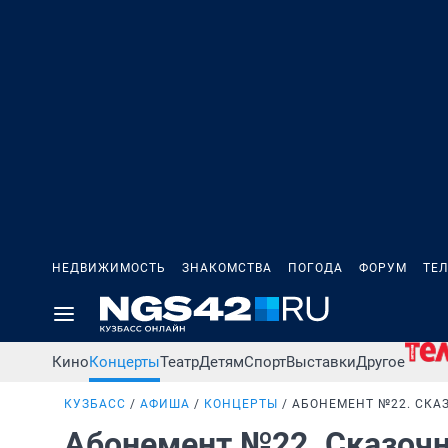
НЕДВИЖИМОСТЬ
ЗНАКОМСТВА
ПОГОДА
ФОРУМ
ТЕ
Кино
Концерты
Театр
Детям
Спорт
Выставки
Другое
КУЗБАСС
АФИША
КОНЦЕРТЫ
АБОНЕМЕНТ №22. СКА
Абонемент №22. Сказочн