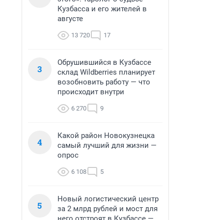
Кузбасса и его жителей в
августе
13 720
17
Обрушившийся в Кузбассе
3
склад Wildberries планирует
возобновить работу — что
происходит внутри
6 270
9
Какой район Новокузнецка
4
самый лучший для жизни —
опрос
6 108
5
Новый логистический центр
5
за 2 млрд рублей и мост для
него отстроят в Кузбассе —