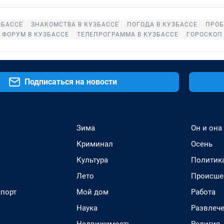
ЗБАССЕ
ЗНАКОМСТВА В КУЗБАССЕ
ПОГОДА В КУЗБАССЕ
ПРОБ
ФОРУМ В КУЗБАССЕ
ТЕЛЕПРОГРАММА В КУЗБАССЕ
ГОРОСКОП
Подписаться на новости
Зима
Он и она
Криминал
Осень
Культура
Политик
Лето
Происше
спорт
Мой дом
Работа
Наука
Развлеч