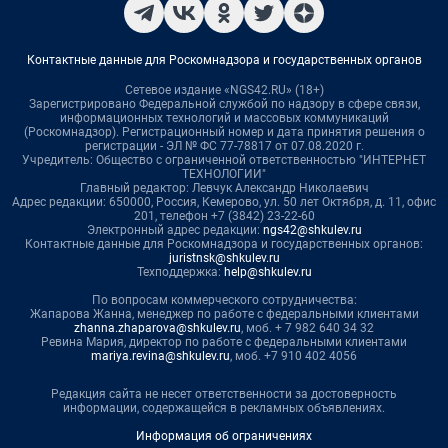
Контактные данные для Роскомнадзора и государственных органов
Сетевое издание «NGS42.RU» (18+)
Зарегистрировано Федеральной службой по надзору в сфере связи,
информационных технологий и массовых коммуникаций
(Роскомнадзор). Регистрационный номер и дата принятия решения о
регистрации - ЭЛ № ФС 77-78817 от 07.08.2020 г.
Учредитель: Общество с ограниченной ответственностью "ИНТЕРНЕТ
ТЕХНОЛОГИИ"
Главный редактор: Левчук Александр Николаевич
Адрес редакции: 650000, Россия, Кемерово, ул. 50 лет Октября, д. 11, офис
201, телефон +7 (3842) 23-22-60
Электронный адрес редакции:
ngs42@shkulev.ru
Контактные данные для Роскомнадзора и государственных органов:
juristnsk@shkulev.ru
Техподдержка:
help@shkulev.ru
По вопросам коммерческого сотрудничества:
Жапарова Жанна, менеджер по работе с федеральными клиентами
zhanna.zhaparova@shkulev.ru
, моб. + 7 982 640 34 32
Ревина Мария, директор по работе с федеральными клиентами
mariya.revina@shkulev.ru
, моб. +7 910 402 4056
Редакция сайта не несет ответственности за достоверность
информации, содержащейся в рекламных объявлениях.
Информация об ограничениях