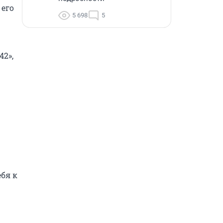
его 
5 698
5
2», 
бя к 