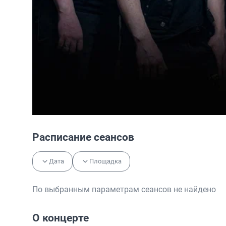
Расписание сеансов
Дата
Площадка
По выбранным параметрам сеансов не найдено
О концерте