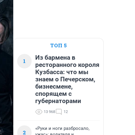
ТОП 5
Из бармена в
1
ресторанного короля
Кузбасса: что мы
знаем о Печерском,
бизнесмене,
спорящем с
губернаторами
13 968
12
«Руки и ноги разбросало,
2
ужас»: водителя и