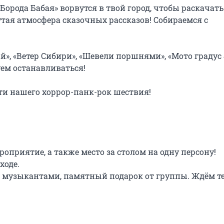
орода Бабая» ворвутся в твой город, чтобы раскачать 
ая атмосфера сказочных рассказов! Собираемся с 
», «Ветер Сибири», «Шевели поршнями», «Мото градус 4
ем останавливаться!

ути нашего хоррор-панк-рок шествия!

оприятие, а также место за столом на одну персону! 
оде.

я с музыкантами, памятный подарок от группы. Ждём те