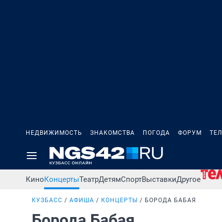
НЕДВИЖИМОСТЬ
ЗНАКОМСТВА
ПОГОДА
ФОРУМ
ТЕ
Кино
Концерты
Театр
Детям
Спорт
Выставки
Другое
КУЗБАСС
АФИША
КОНЦЕРТЫ
БОРОДА БАБАЯ
Борода Бабая