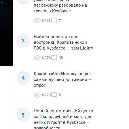
пассажирку разорвало на
трассе в Кузбассе
8 363
7
Найден инвестор для
3
достройки Крапивинской
ГЭС в Кузбассе — зам Шойгу
6 376
35
Какой район Новокузнецка
4
самый лучший для жизни —
опрос
5 770
5
Новый логистический центр
5
за 2 млрд рублей и мост для
него отстроят в Кузбассе —
подробности