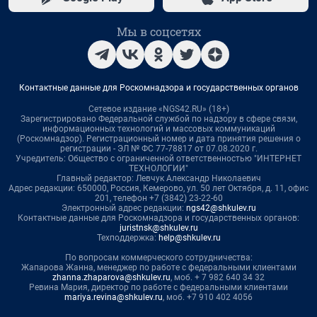
Мы в соцсетях
Контактные данные для Роскомнадзора и государственных органов
Сетевое издание «NGS42.RU» (18+)
Зарегистрировано Федеральной службой по надзору в сфере связи,
информационных технологий и массовых коммуникаций
(Роскомнадзор). Регистрационный номер и дата принятия решения о
регистрации - ЭЛ № ФС 77-78817 от 07.08.2020 г.
Учредитель: Общество с ограниченной ответственностью "ИНТЕРНЕТ
ТЕХНОЛОГИИ"
Главный редактор: Левчук Александр Николаевич
Адрес редакции: 650000, Россия, Кемерово, ул. 50 лет Октября, д. 11, офис
201, телефон +7 (3842) 23-22-60
Электронный адрес редакции:
ngs42@shkulev.ru
Контактные данные для Роскомнадзора и государственных органов:
juristnsk@shkulev.ru
Техподдержка:
help@shkulev.ru
По вопросам коммерческого сотрудничества:
Жапарова Жанна, менеджер по работе с федеральными клиентами
zhanna.zhaparova@shkulev.ru
, моб. + 7 982 640 34 32
Ревина Мария, директор по работе с федеральными клиентами
mariya.revina@shkulev.ru
, моб. +7 910 402 4056