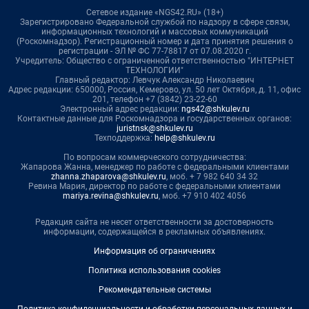
Сетевое издание «NGS42.RU» (18+)
Зарегистрировано Федеральной службой по надзору в сфере связи,
информационных технологий и массовых коммуникаций
(Роскомнадзор). Регистрационный номер и дата принятия решения о
регистрации - ЭЛ № ФС 77-78817 от 07.08.2020 г.
Учредитель: Общество с ограниченной ответственностью "ИНТЕРНЕТ
ТЕХНОЛОГИИ"
Главный редактор: Левчук Александр Николаевич
Адрес редакции: 650000, Россия, Кемерово, ул. 50 лет Октября, д. 11, офис
201, телефон +7 (3842) 23-22-60
Электронный адрес редакции:
ngs42@shkulev.ru
Контактные данные для Роскомнадзора и государственных органов:
juristnsk@shkulev.ru
Техподдержка:
help@shkulev.ru
По вопросам коммерческого сотрудничества:
Жапарова Жанна, менеджер по работе с федеральными клиентами
zhanna.zhaparova@shkulev.ru
, моб. + 7 982 640 34 32
Ревина Мария, директор по работе с федеральными клиентами
mariya.revina@shkulev.ru
, моб. +7 910 402 4056
Редакция сайта не несет ответственности за достоверность
информации, содержащейся в рекламных объявлениях.
Информация об ограничениях
Политика использования cookies
Рекомендательные системы