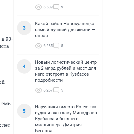
6 589
9
Какой район Новокузнецка
3
самый лучший для жизни —
опрос
 в 90-
ста 
6 285
5
Новый логистический центр
4
за 2 млрд рублей и мост для
него отстроят в Кузбассе —
подробности
й 
6 267
5
Семь 
Наручники вместо Rolex: как
5
судили экс-главу Минздрава
Кузбасса и бывшего
лет 
миллионера Дмитрия
Беглова