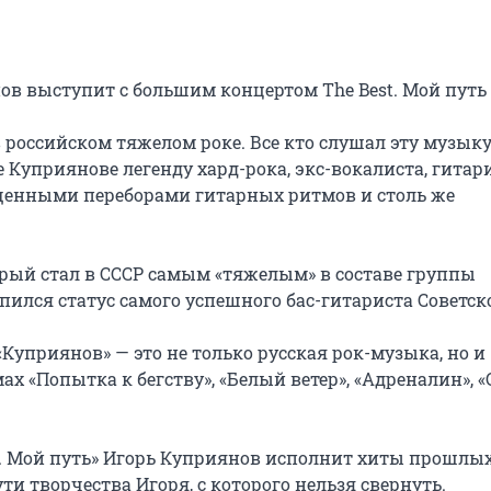
ов выступит с большим концертом The Best. Мой путь

в российском тяжелом роке. Все кто слушал эту музыку
ре Куприянове легенду хард-рока, экс-вокалиста, гитари
енными переборами гитарных ритмов и столь же 
орый стал в СССР самым «тяжелым» в составе группы 
ился статус самого успешного бас-гитариста Советско
уприянов» — это не только русская рок-музыка, но и 
х «Попытка к бегству», «Белый ветер», «Адреналин», «
. Мой путь» Игорь Куприянов исполнит хиты прошлых 
и творчества Игоря, с которого нельзя свернуть.
