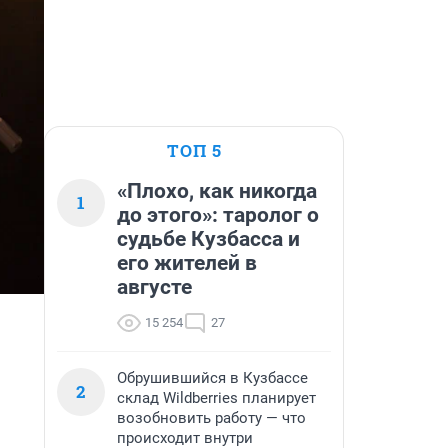
ТОП 5
«Плохо, как никогда
1
до этого»: таролог о
судьбе Кузбасса и
его жителей в
августе
15 254
27
Обрушившийся в Кузбассе
2
склад Wildberries планирует
возобновить работу — что
происходит внутри