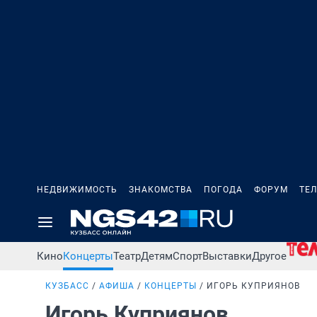
НЕДВИЖИМОСТЬ
ЗНАКОМСТВА
ПОГОДА
ФОРУМ
ТЕ
Кино
Концерты
Театр
Детям
Спорт
Выставки
Другое
КУЗБАСС
АФИША
КОНЦЕРТЫ
ИГОРЬ КУПРИЯНОВ
Игорь Куприянов