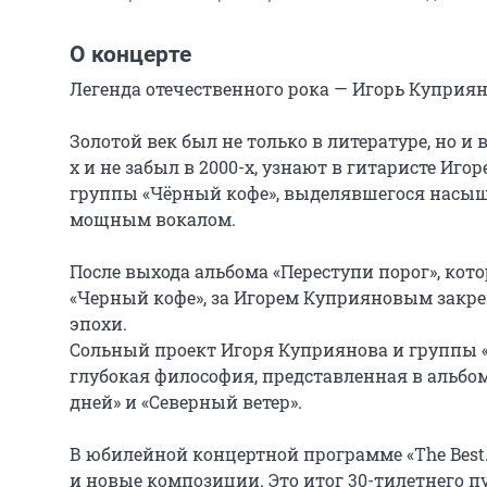
О концерте
Легенда отечественного рока — Игорь Куприян
Золотой век был не только в литературе, но и 
х и не забыл в 2000-х, узнают в гитаристе Иго
группы «Чёрный кофе», выделявшегося насыщ
мощным вокалом.

После выхода альбома «Переступи порог», кот
«Черный кофе», за Игорем Куприяновым закреп
эпохи.

Сольный проект Игоря Куприянова и группы «К
глубокая философия, представленная в альбома
дней» и «Северный ветер».

В юбилейной концертной программе «The Best
и новые композиции. Это итог 30-тилетнего пут