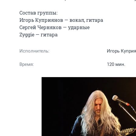
Состав группы:

Игорь Куприянов — вокал, гитара

Сергей Черняков — ударные

Zyggie — гитара
Исполнитель:
Игорь Купри
Время:
120 мин.