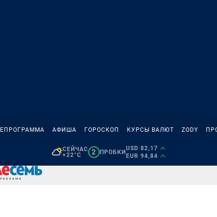
ЛЕПРОГРАММА
АФИША
ГОРОСКОП
КУРСЫ ВАЛЮТ
ZODY
ПР
USD 82,17
СЕЙЧАС
2
ПРОБКИ
+22°C
EUR 94,84