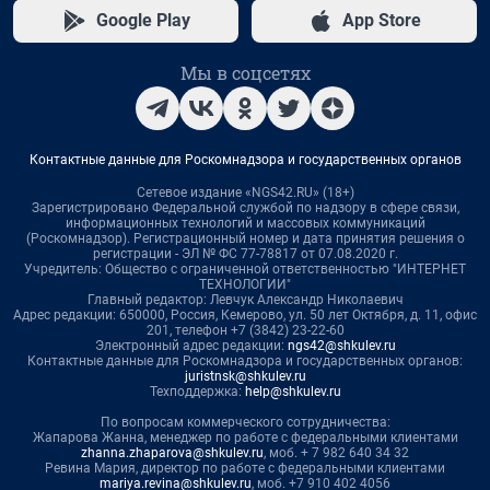
Google Play
App Store
Мы в соцсетях
Контактные данные для Роскомнадзора и государственных органов
Сетевое издание «NGS42.RU» (18+)
Зарегистрировано Федеральной службой по надзору в сфере связи,
информационных технологий и массовых коммуникаций
(Роскомнадзор). Регистрационный номер и дата принятия решения о
регистрации - ЭЛ № ФС 77-78817 от 07.08.2020 г.
Учредитель: Общество с ограниченной ответственностью "ИНТЕРНЕТ
ТЕХНОЛОГИИ"
Главный редактор: Левчук Александр Николаевич
Адрес редакции: 650000, Россия, Кемерово, ул. 50 лет Октября, д. 11, офис
201, телефон +7 (3842) 23-22-60
Электронный адрес редакции:
ngs42@shkulev.ru
Контактные данные для Роскомнадзора и государственных органов:
juristnsk@shkulev.ru
Техподдержка:
help@shkulev.ru
По вопросам коммерческого сотрудничества:
Жапарова Жанна, менеджер по работе с федеральными клиентами
zhanna.zhaparova@shkulev.ru
, моб. + 7 982 640 34 32
Ревина Мария, директор по работе с федеральными клиентами
mariya.revina@shkulev.ru
, моб. +7 910 402 4056