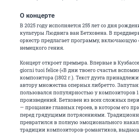
О концерте
В 2025 году исполняется 255 лет со дня рожд
культуры Людвига ван Бетховена. В преддве
оркестр предлагает программу, включающую
немецкого гения.

Концерт откроет премьера. Впервые в Кузбассе
giorni tuoi felice («В дни твоего счастья вспо
композитора (1802 г.). Текст дуэта принадлеж
автору множества оперных либретто. Запута
пользовался популярностью у композиторов 18 
произведений. Бетховен из всех сложных пер
— прощание главных героев, в котором его 
перед грядущими потрясениями. Традиционный
превратился в полную эмоционального накал
традиции композиторов-романтиков, выдающи