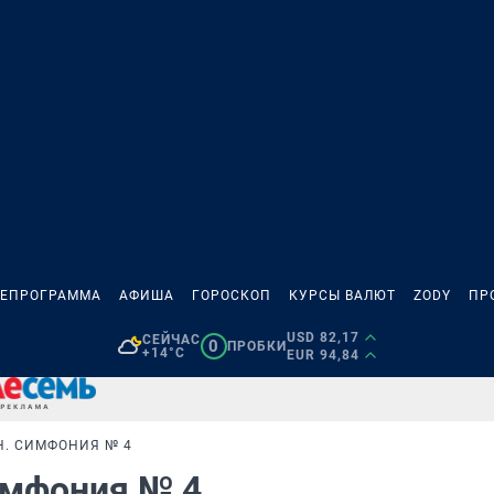
ЛЕПРОГРАММА
АФИША
ГОРОСКОП
КУРСЫ ВАЛЮТ
ZODY
ПР
USD 82,17
СЕЙЧАС
0
ПРОБКИ
+14°C
EUR 94,84
Н. СИМФОНИЯ № 4
имфония № 4