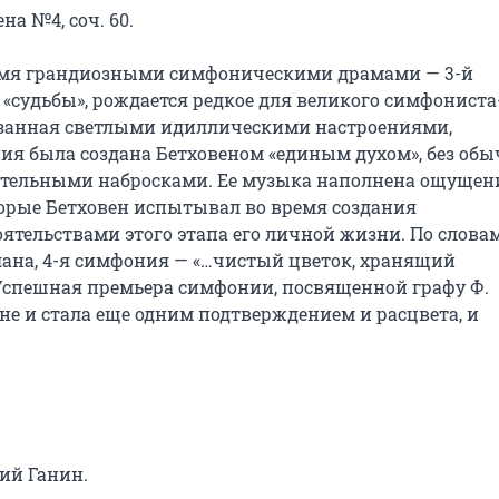
а №4, соч. 60.

двумя грандиозными симфоническими драмами — 3-й 
 «судьбы», рождается редкое для великого симфониста
занная светлыми идиллическими настроениями, 
 была создана Бетховеном «единым духом», без обы
ительными набросками. Ее музыка наполнена ощущен
рые Бетховен испытывал во время создания 
ятельствами этого этапа его личной жизни. По словам
лана, 4-я симфония — «…чистый цветок, хранящий 
 Успешная премьера симфонии, посвященной графу Ф. 
ене и стала еще одним подтверждением и расцвета, и 
й Ганин.
