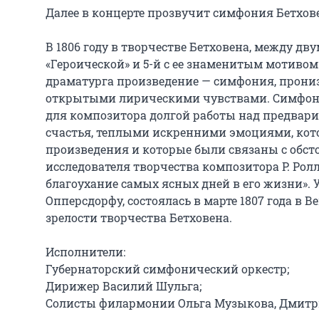
Далее в концерте прозвучит симфония Бетховен
В 1806 году в творчестве Бетховена, между 
«Героической» и 5-й с ее знаменитым мотивом
драматурга произведение — симфония, прони
открытыми лирическими чувствами. Симфония
для композитора долгой работы над предвар
счастья, теплыми искренними эмоциями, кото
произведения и которые были связаны с обсто
исследователя творчества композитора Р. Рол
благоухание самых ясных дней в его жизни».
Опперсдорфу, состоялась в марте 1807 года в В
зрелости творчества Бетховена.

Исполнители:

Губернаторский симфонический оркестр;

Дирижер Василий Шульга;

Солисты филармонии Ольга Музыкова, Дмитри