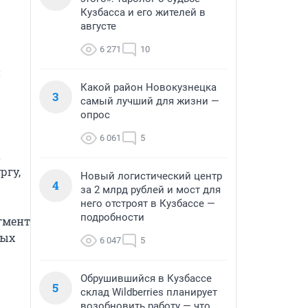
Кузбасса и его жителей в
августе
6 271
10
 
Какой район Новокузнецка
3
самый лучший для жизни —
опрос
6 061
5
 
гу, 
Новый логистический центр
4
за 2 млрд рублей и мост для
него отстроят в Кузбассе —
подробности
мент 
ых 
6 047
5
Обрушившийся в Кузбассе
5
склад Wildberries планирует
возобновить работу — что