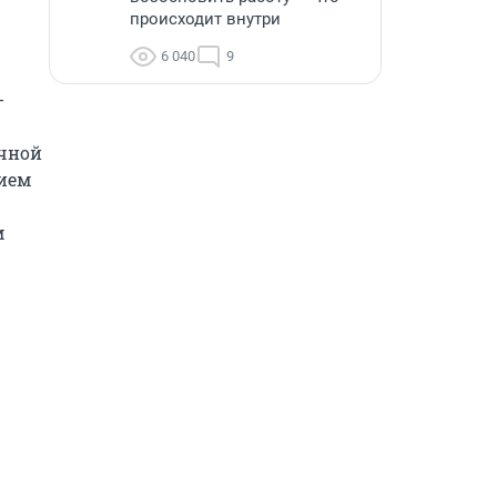
происходит внутри
6 040
9
-
чной 
ием 
 