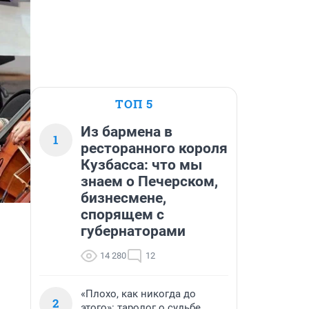
ТОП 5
Из бармена в
1
ресторанного короля
Кузбасса: что мы
знаем о Печерском,
бизнесмене,
спорящем с
губернаторами
14 280
12
«Плохо, как никогда до
2
этого»: таролог о судьбе