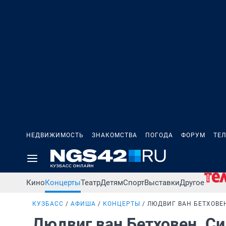
НЕДВИЖИМОСТЬ
ЗНАКОМСТВА
ПОГОДА
ФОРУМ
ТЕ
Кино
Концерты
Театр
Детям
Спорт
Выставки
Другое
КУЗБАСС
АФИША
КОНЦЕРТЫ
ЛЮДВИГ ВАН БЕТХОВЕ
Людвиг ван Бетховен. С