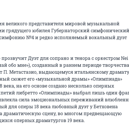
ения великого представителя мировой музыкальной 
рии грядущего юбилея Губернаторский симфонический
 симфонию №4 и редко исполняемый вокальный дуэт 
 прозвучит Дуэт для сопрано и тенора с оркестром Nei 
минай обо мне»), созданный в раннем периоде творчества
ит П. Метастазио, выдающемуся итальянскому драматур
нный сюжет его «музыкальной драмы» «Олимпиада» 
века, на его основе создано несколько оперных 
ипетий либретто «Олимпиады» выбрал лишь один фраг
привлекла сила эмоциональных переживаний влюбленн
 для оперы 18 века любовный дуэт у Бетховена 
а драматическую сцену, во многом предвещающую 
хся оперных драматургов 19 века.
