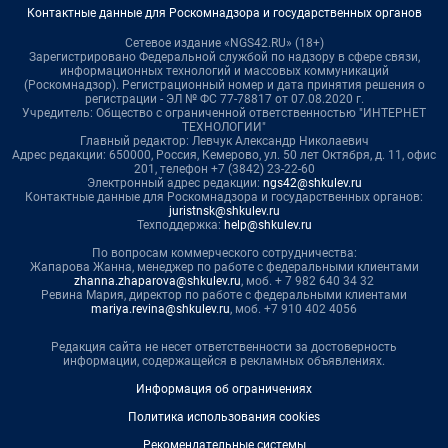
Контактные данные для Роскомнадзора и государственных органов
Сетевое издание «NGS42.RU» (18+)
Зарегистрировано Федеральной службой по надзору в сфере связи,
информационных технологий и массовых коммуникаций
(Роскомнадзор). Регистрационный номер и дата принятия решения о
регистрации - ЭЛ № ФС 77-78817 от 07.08.2020 г.
Учредитель: Общество с ограниченной ответственностью "ИНТЕРНЕТ
ТЕХНОЛОГИИ"
Главный редактор: Левчук Александр Николаевич
Адрес редакции: 650000, Россия, Кемерово, ул. 50 лет Октября, д. 11, офис
201, телефон +7 (3842) 23-22-60
Электронный адрес редакции:
ngs42@shkulev.ru
Контактные данные для Роскомнадзора и государственных органов:
juristnsk@shkulev.ru
Техподдержка:
help@shkulev.ru
По вопросам коммерческого сотрудничества:
Жапарова Жанна, менеджер по работе с федеральными клиентами
zhanna.zhaparova@shkulev.ru
, моб. + 7 982 640 34 32
Ревина Мария, директор по работе с федеральными клиентами
mariya.revina@shkulev.ru
, моб. +7 910 402 4056
Редакция сайта не несет ответственности за достоверность
информации, содержащейся в рекламных объявлениях.
Информация об ограничениях
Политика использования cookies
Рекомендательные системы