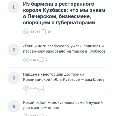
Из бармена в ресторанного
1
короля Кузбасса: что мы знаем
о Печерском, бизнесмене,
спорящем с губернаторами
14 014
12
«Руки и ноги разбросало, ужас»: водителя и
2
пассажирку разорвало на трассе в Кузбассе
8 411
7
Найден инвестор для достройки
3
Крапивинской ГЭС в Кузбассе — зам Шойгу
6 407
35
Какой район Новокузнецка самый лучший
4
для жизни — опрос