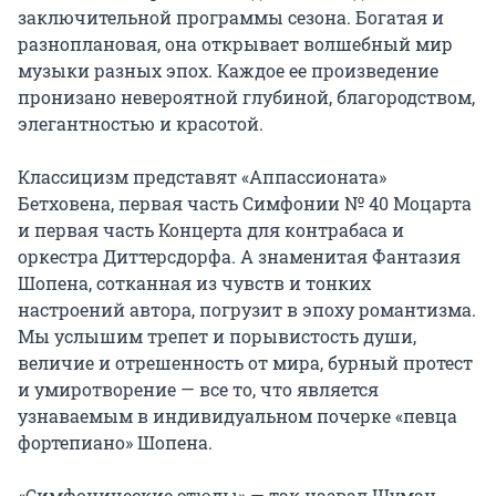
заключительной программы сезона. Богатая и 
разноплановая, она открывает волшебный мир 
музыки разных эпох. Каждое ее произведение 
пронизано невероятной глубиной, благородством, 
элегантностью и красотой.

Классицизм представят «Аппассионата» 
Бетховена, первая часть Симфонии № 40 Моцарта 
и первая часть Концерта для контрабаса и 
оркестра Диттерсдорфа. А знаменитая Фантазия 
Шопена, сотканная из чувств и тонких 
настроений автора, погрузит в эпоху романтизма. 
Мы услышим трепет и порывистость души, 
величие и отрешенность от мира, бурный протест 
и умиротворение — все то, что является 
узнаваемым в индивидуальном почерке «певца 
фортепиано» Шопена.

«Симфонические этюды» — так назвал Шуман 