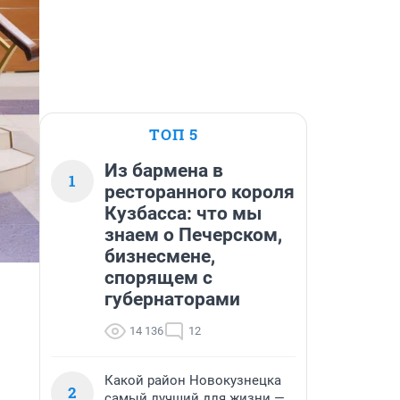
ТОП 5
Из бармена в
1
ресторанного короля
Кузбасса: что мы
знаем о Печерском,
бизнесмене,
спорящем с
губернаторами
14 136
12
Какой район Новокузнецка
2
самый лучший для жизни —