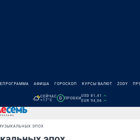
ЛЕПРОГРАММА
АФИША
ГОРОСКОП
КУРСЫ ВАЛЮТ
ZODY
ПР
USD 81,41
СЕЙЧАС
0
ПРОБКИ
+17°C
EUR 94,06
 МУЗЫКАЛЬНЫХ ЭПОХ
ыкальных эпох