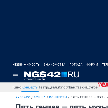
НЕДВИЖИМОСТЬ
ЗНАКОМСТВА
ПОГОДА
ФОРУМ
ТЕ
Кино
Концерты
Театр
Детям
Спорт
Выставки
Другое
КУЗБАСС
АФИША
КОНЦЕРТЫ
ПЯТЬ ГЕНИЕВ — ПЯТЬ
Пять гениев — пять муз