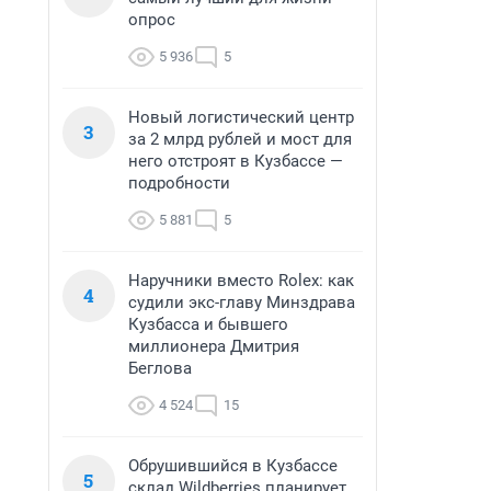
опрос
5 936
5
Новый логистический центр
3
за 2 млрд рублей и мост для
него отстроят в Кузбассе —
подробности
5 881
5
Наручники вместо Rolex: как
4
судили экс-главу Минздрава
Кузбасса и бывшего
миллионера Дмитрия
Беглова
4 524
15
Обрушившийся в Кузбассе
5
склад Wildberries планирует