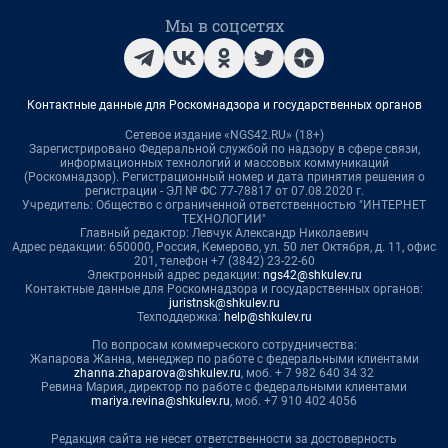
Мы в соцсетях
Контактные данные для Роскомнадзора и государственных органов
Сетевое издание «NGS42.RU» (18+)
Зарегистрировано Федеральной службой по надзору в сфере связи,
информационных технологий и массовых коммуникаций
(Роскомнадзор). Регистрационный номер и дата принятия решения о
регистрации - ЭЛ № ФС 77-78817 от 07.08.2020 г.
Учредитель: Общество с ограниченной ответственностью "ИНТЕРНЕТ
ТЕХНОЛОГИИ"
Главный редактор: Левчук Александр Николаевич
Адрес редакции: 650000, Россия, Кемерово, ул. 50 лет Октября, д. 11, офис
201, телефон +7 (3842) 23-22-60
Электронный адрес редакции:
ngs42@shkulev.ru
Контактные данные для Роскомнадзора и государственных органов:
juristnsk@shkulev.ru
Техподдержка:
help@shkulev.ru
По вопросам коммерческого сотрудничества:
Жапарова Жанна, менеджер по работе с федеральными клиентами
zhanna.zhaparova@shkulev.ru
, моб. + 7 982 640 34 32
Ревина Мария, директор по работе с федеральными клиентами
mariya.revina@shkulev.ru
, моб. +7 910 402 4056
Редакция сайта не несет ответственности за достоверность