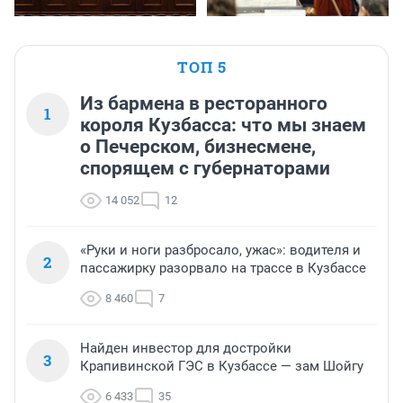
ТОП 5
Из бармена в ресторанного
1
короля Кузбасса: что мы знаем
о Печерском, бизнесмене,
спорящем с губернаторами
14 052
12
«Руки и ноги разбросало, ужас»: водителя и
2
пассажирку разорвало на трассе в Кузбассе
8 460
7
Найден инвестор для достройки
3
Крапивинской ГЭС в Кузбассе — зам Шойгу
6 433
35