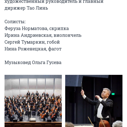
художественный руководитель и главный 
дирижер Тао Линь

Солисты:

Феруза Норматова, скрипка

Ирина Андриевская, виолончель

Сергей Тумаркин, гобой

Нина Роженецкая, фагот

Музыковед Ольга Гусева