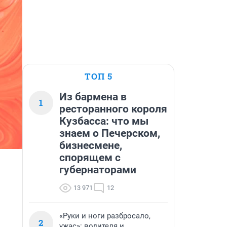
ТОП 5
Из бармена в
1
ресторанного короля
Кузбасса: что мы
знаем о Печерском,
бизнесмене,
спорящем с
губернаторами
13 971
12
«Руки и ноги разбросало,
2
ужас»: водителя и