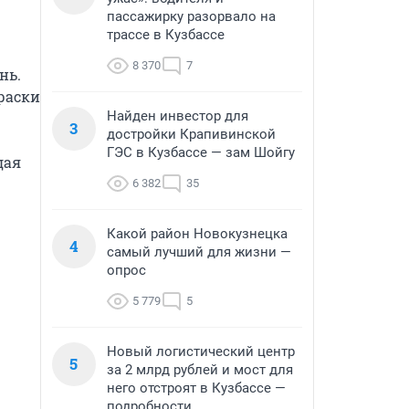
пассажирку разорвало на
трассе в Кузбассе
8 370
7
ь. 
аски 
Найден инвестор для
3
достройки Крапивинской
ГЭС в Кузбассе — зам Шойгу
ая 
6 382
35
Какой район Новокузнецка
4
самый лучший для жизни —
опрос
5 779
5
Новый логистический центр
5
за 2 млрд рублей и мост для
него отстроят в Кузбассе —
подробности