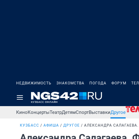
НЕДВИЖИМОСТЬ
ЗНАКОМСТВА
ПОГОДА
ФОРУМ
ТЕ
Кино
Концерты
Театр
Детям
Спорт
Выставки
Другое
КУЗБАСС
АФИША
ДРУГОЕ
АЛЕКСАНДРА САЛАГАЕВА.
Александра Салагаева. 