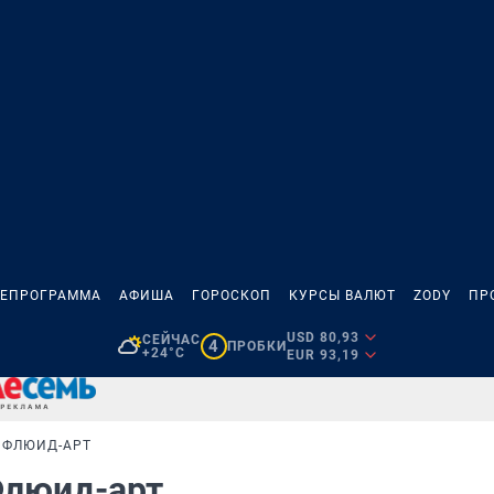
ЛЕПРОГРАММА
АФИША
ГОРОСКОП
КУРСЫ ВАЛЮТ
ZODY
ПР
USD 80,93
СЕЙЧАС
4
ПРОБКИ
+24°C
EUR 93,19
 ФЛЮИД-АРТ
Флюид-арт