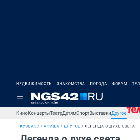
НЕДВИЖИМОСТЬ
ЗНАКОМСТВА
ПОГОДА
ФОРУМ
ТЕ
Кино
Концерты
Театр
Детям
Спорт
Выставки
Другое
КУЗБАСС
АФИША
ДРУГОЕ
ЛЕГЕНДА О ДУХЕ СВЕТА
Легенда о духе света