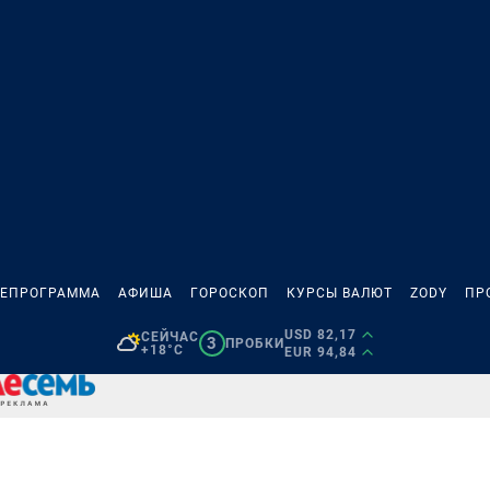
ЛЕПРОГРАММА
АФИША
ГОРОСКОП
КУРСЫ ВАЛЮТ
ZODY
ПР
USD 82,17
СЕЙЧАС
3
ПРОБКИ
+18°C
EUR 94,84