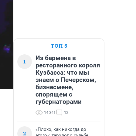
ТОП 5
Из бармена в
1
ресторанного короля
Кузбасса: что мы
знаем о Печерском,
бизнесмене,
спорящем с
губернаторами
14 341
12
«Плохо, как никогда до
2
этого»: таролог о судьбе