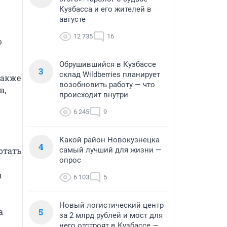
Кузбасса и его жителей в
августе
12 735
16
 
Обрушившийся в Кузбассе
3
склад Wildberries планирует
акже 
возобновить работу — что
, 
происходит внутри
6 245
9
Какой район Новокузнецка
4
тать 
самый лучший для жизни —
опрос
 
6 103
5
Новый логистический центр
 
5
за 2 млрд рублей и мост для
него отстроят в Кузбассе —