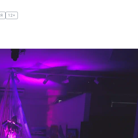
ИЯ
12+