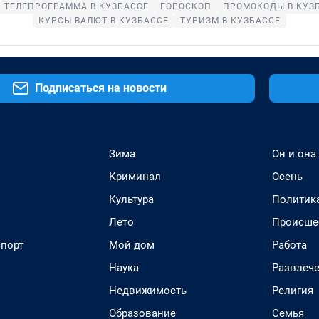
ТЕЛЕПРОГРАММА В КУЗБАССЕ
ГОРОСКОП
ПРОМОКОДЫ В КУЗ
КУРСЫ ВАЛЮТ В КУЗБАССЕ
ТУРИЗМ В КУЗБАССЕ
Подписаться на новости
Зима
Он и она
Криминал
Осень
Культура
Политик
Лето
Происше
спорт
Мой дом
Работа
Наука
Развлеч
Недвижимость
Религия
Образование
Семья