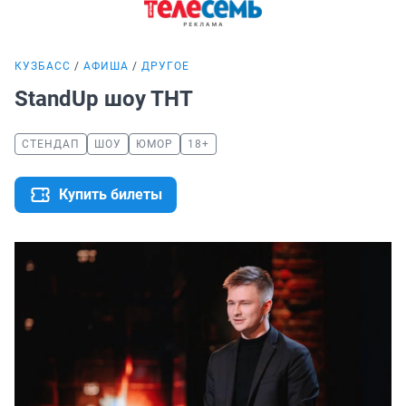
КУЗБАСС
АФИША
ДРУГОЕ
StandUp шоу ТНТ
СТЕНДАП
ШОУ
ЮМОР
18+
Купить билеты