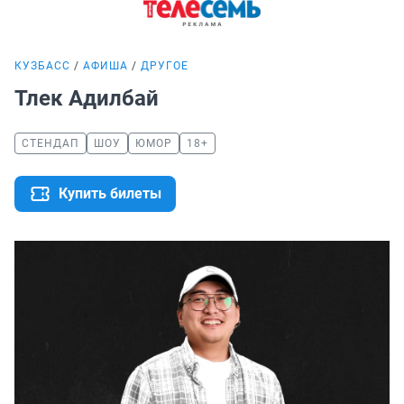
КУЗБАСС
АФИША
ДРУГОЕ
Тлек Адилбай
СТЕНДАП
ШОУ
ЮМОР
18+
Купить билеты