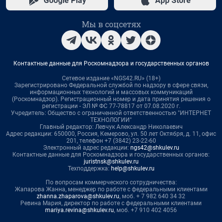
Google Play
App Store
Мы в соцсетях
Контактные данные для Роскомнадзора и государственных органов
Сетевое издание «NGS42.RU» (18+)
Зарегистрировано Федеральной службой по надзору в сфере связи,
информационных технологий и массовых коммуникаций
(Роскомнадзор). Регистрационный номер и дата принятия решения о
регистрации - ЭЛ № ФС 77-78817 от 07.08.2020 г.
Учредитель: Общество с ограниченной ответственностью "ИНТЕРНЕТ
ТЕХНОЛОГИИ"
Главный редактор: Левчук Александр Николаевич
Адрес редакции: 650000, Россия, Кемерово, ул. 50 лет Октября, д. 11, офис
201, телефон +7 (3842) 23-22-60
Электронный адрес редакции:
ngs42@shkulev.ru
Контактные данные для Роскомнадзора и государственных органов:
juristnsk@shkulev.ru
Техподдержка:
help@shkulev.ru
По вопросам коммерческого сотрудничества:
Жапарова Жанна, менеджер по работе с федеральными клиентами
zhanna.zhaparova@shkulev.ru
, моб. + 7 982 640 34 32
Ревина Мария, директор по работе с федеральными клиентами
mariya.revina@shkulev.ru
, моб. +7 910 402 4056