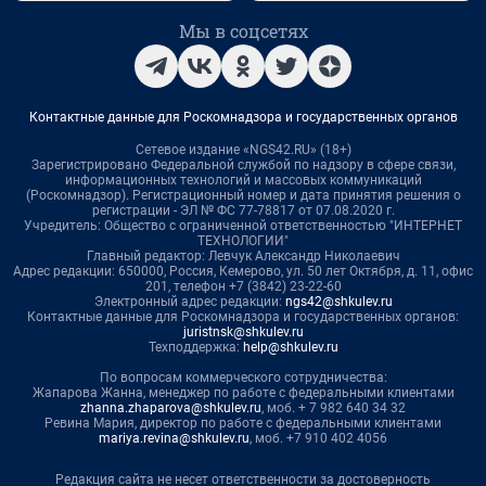
Мы в соцсетях
Контактные данные для Роскомнадзора и государственных органов
Сетевое издание «NGS42.RU» (18+)
Зарегистрировано Федеральной службой по надзору в сфере связи,
информационных технологий и массовых коммуникаций
(Роскомнадзор). Регистрационный номер и дата принятия решения о
регистрации - ЭЛ № ФС 77-78817 от 07.08.2020 г.
Учредитель: Общество с ограниченной ответственностью "ИНТЕРНЕТ
ТЕХНОЛОГИИ"
Главный редактор: Левчук Александр Николаевич
Адрес редакции: 650000, Россия, Кемерово, ул. 50 лет Октября, д. 11, офис
201, телефон +7 (3842) 23-22-60
Электронный адрес редакции:
ngs42@shkulev.ru
Контактные данные для Роскомнадзора и государственных органов:
juristnsk@shkulev.ru
Техподдержка:
help@shkulev.ru
По вопросам коммерческого сотрудничества:
Жапарова Жанна, менеджер по работе с федеральными клиентами
zhanna.zhaparova@shkulev.ru
, моб. + 7 982 640 34 32
Ревина Мария, директор по работе с федеральными клиентами
mariya.revina@shkulev.ru
, моб. +7 910 402 4056
Редакция сайта не несет ответственности за достоверность