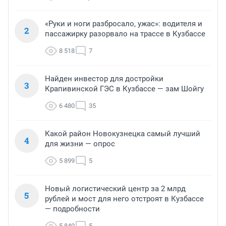
«Руки и ноги разбросало, ужас»: водителя и
2
пассажирку разорвало на трассе в Кузбассе
8 518
7
Найден инвестор для достройки
3
Крапивинской ГЭС в Кузбассе — зам Шойгу
6 480
35
Какой район Новокузнецка самый лучший
4
для жизни — опрос
5 899
5
Новый логистический центр за 2 млрд
5
рублей и мост для него отстроят в Кузбассе
— подробности
5 840
5