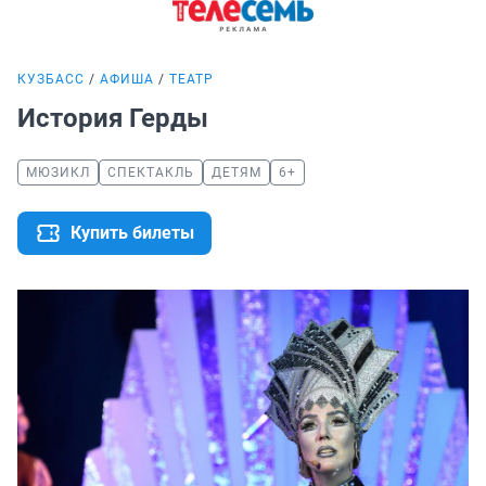
КУЗБАСС
АФИША
ТЕАТР
История Герды
МЮЗИКЛ
СПЕКТАКЛЬ
ДЕТЯМ
6+
Купить билеты