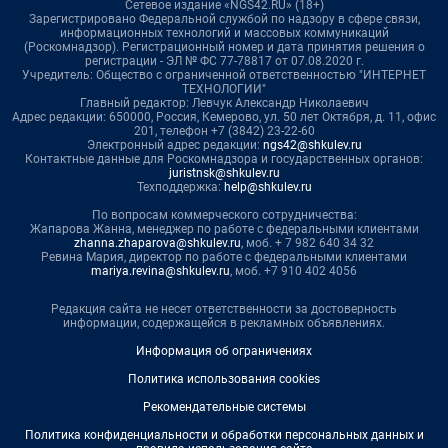
Сетевое издание «NGS42.RU» (18+)
Зарегистрировано Федеральной службой по надзору в сфере связи,
информационных технологий и массовых коммуникаций
(Роскомнадзор). Регистрационный номер и дата принятия решения о
регистрации - ЭЛ № ФС 77-78817 от 07.08.2020 г.
Учредитель: Общество с ограниченной ответственностью "ИНТЕРНЕТ
ТЕХНОЛОГИИ"
Главный редактор: Левчук Александр Николаевич
Адрес редакции: 650000, Россия, Кемерово, ул. 50 лет Октября, д. 11, офис
201, телефон +7 (3842) 23-22-60
Электронный адрес редакции:
ngs42@shkulev.ru
Контактные данные для Роскомнадзора и государственных органов:
juristnsk@shkulev.ru
Техподдержка:
help@shkulev.ru
По вопросам коммерческого сотрудничества:
Жапарова Жанна, менеджер по работе с федеральными клиентами
zhanna.zhaparova@shkulev.ru
, моб. + 7 982 640 34 32
Ревина Мария, директор по работе с федеральными клиентами
mariya.revina@shkulev.ru
, моб. +7 910 402 4056
Редакция сайта не несет ответственности за достоверность
информации, содержащейся в рекламных объявлениях.
Информация об ограничениях
Политика использования cookies
Рекомендательные системы
Политика конфиденциальности и обработки персональных данных и