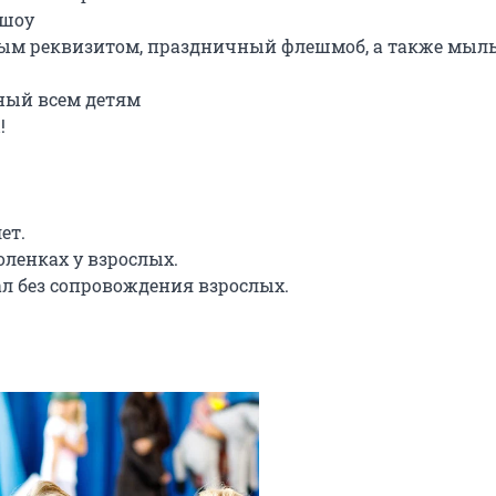
шоу

ным реквизитом, праздничный флешмоб, а также мыль
ый всем детям



т.

оленках у взрослых.

ал без сопровождения взрослых.