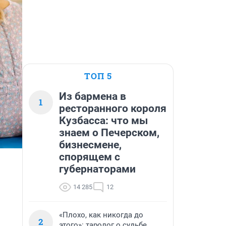
ТОП 5
Из бармена в
1
ресторанного короля
Кузбасса: что мы
знаем о Печерском,
бизнесмене,
спорящем с
губернаторами
14 285
12
«Плохо, как никогда до
2
этого»: таролог о судьбе