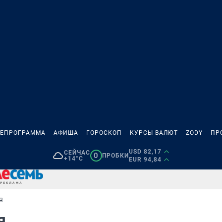
ЛЕПРОГРАММА
АФИША
ГОРОСКОП
КУРСЫ ВАЛЮТ
ZODY
ПР
USD 82,17
СЕЙЧАС
0
ПРОБКИ
+14°C
EUR 94,84
Я
ия