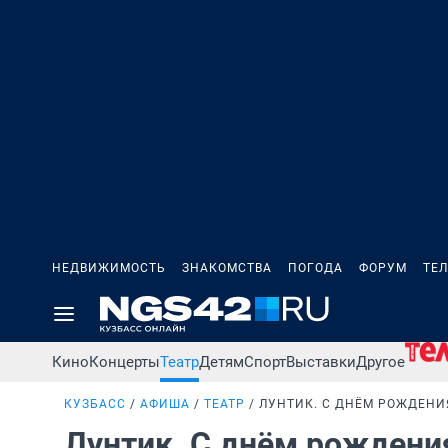
НЕДВИЖИМОСТЬ
ЗНАКОМСТВА
ПОГОДА
ФОРУМ
ТЕ
Кино
Концерты
Театр
Детям
Спорт
Выставки
Другое
КУЗБАСС
АФИША
ТЕАТР
ЛУНТИК. С ДНЁМ РОЖДЕНИ
Лунтик. С днём рожден