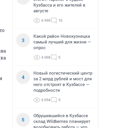
Кузбасса и его жителей в
августе
6 959
10
о 
Какой район Новокузнецка
3
самый лучший для жизни —
опрос
на 
ка 
6 068
5
Новый логистический центр
4
 
за 2 млрд рублей и мост для
него отстроят в Кузбассе —
подробности
6 054
5
Обрушившийся в Кузбассе
5
склад Wildberries планирует
возобновить работу — что