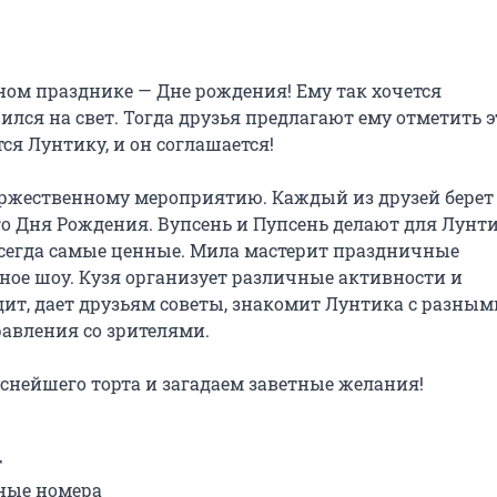
ом празднике — Дне рождения! Ему так хочется 
вился на свет. Тогда друзья предлагают ему отметить эт
я Лунтику, и он соглашается!

оржественному мероприятию. Каждый из друзей берет 
го Дня Рождения. Вупсень и Пупсень делают для Лунти
всегда самые ценные. Мила мастерит праздничные 
е шоу. Кузя организует различные активности и 
ит, дает друзьям советы, знакомит Лунтика с разными
авления со зрителями.

ейшего торта и загадаем заветные желания!



ые номера
