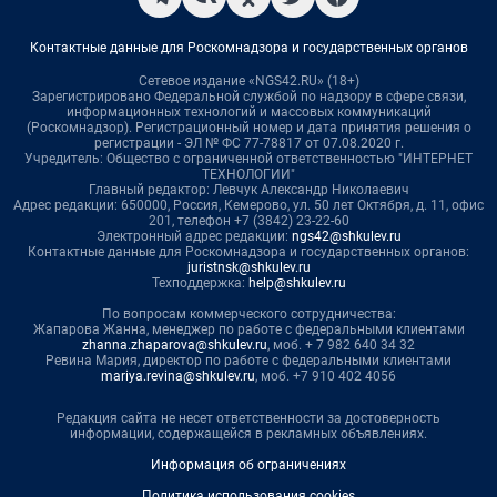
Контактные данные для Роскомнадзора и государственных органов
Сетевое издание «NGS42.RU» (18+)
Зарегистрировано Федеральной службой по надзору в сфере связи,
информационных технологий и массовых коммуникаций
(Роскомнадзор). Регистрационный номер и дата принятия решения о
регистрации - ЭЛ № ФС 77-78817 от 07.08.2020 г.
Учредитель: Общество с ограниченной ответственностью "ИНТЕРНЕТ
ТЕХНОЛОГИИ"
Главный редактор: Левчук Александр Николаевич
Адрес редакции: 650000, Россия, Кемерово, ул. 50 лет Октября, д. 11, офис
201, телефон +7 (3842) 23-22-60
Электронный адрес редакции:
ngs42@shkulev.ru
Контактные данные для Роскомнадзора и государственных органов:
juristnsk@shkulev.ru
Техподдержка:
help@shkulev.ru
По вопросам коммерческого сотрудничества:
Жапарова Жанна, менеджер по работе с федеральными клиентами
zhanna.zhaparova@shkulev.ru
, моб. + 7 982 640 34 32
Ревина Мария, директор по работе с федеральными клиентами
mariya.revina@shkulev.ru
, моб. +7 910 402 4056
Редакция сайта не несет ответственности за достоверность
информации, содержащейся в рекламных объявлениях.
Информация об ограничениях
Политика использования cookies