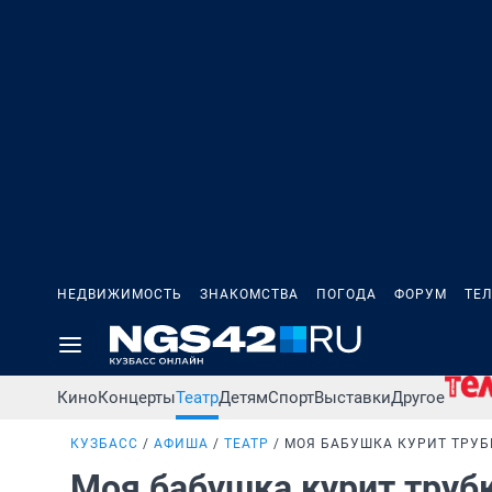
НЕДВИЖИМОСТЬ
ЗНАКОМСТВА
ПОГОДА
ФОРУМ
ТЕ
Кино
Концерты
Театр
Детям
Спорт
Выставки
Другое
КУЗБАСС
АФИША
ТЕАТР
МОЯ БАБУШКА КУРИТ ТРУБ
Моя бабушка курит труб