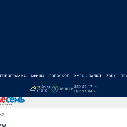
ЛЕПРОГРАММА
АФИША
ГОРОСКОП
КУРСЫ ВАЛЮТ
ZODY
ПР
USD 82,17
СЕЙЧАС
3
ПРОБКИ
+18°C
EUR 94,84
КУ
ку