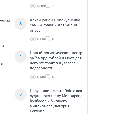
6 389
9
Какой район Новокузнецка
этом 
3
самый лучший для жизни —
опрос
6 145
5
в 
Новый логистический центр
4
за 2 млрд рублей и мост для
л 
него отстроят в Кузбассе —
подробности
6 135
5
Наручники вместо Rolex: как
5
судили экс-главу Минздрава
Кузбасса и бывшего
миллионера Дмитрия
Беглова