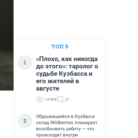
ТОП 5
«Плохо, как никогда
1
до этого»: таролог о
судьбе Кузбасса и
его жителей в
августе
14 968
21
Обрушившийся в Кузбассе
2
склад Wildberries планирует
возобновить работу — что
происходит внутри