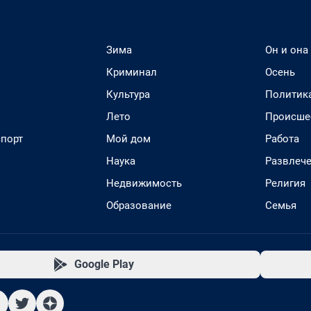
Зима
Он и она
Криминал
Осень
Культура
Политик
Лето
Происше
спорт
Мой дом
Работа
Наука
Развлеч
Недвижимость
Религия
Образование
Семья
Google Play