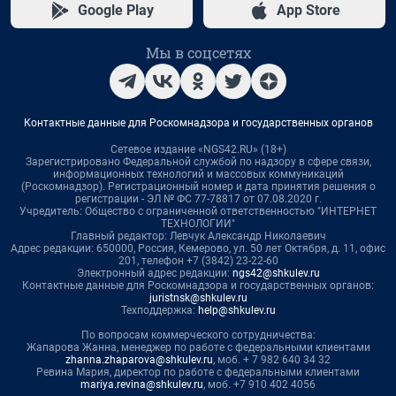
Google Play
App Store
Мы в соцсетях
Контактные данные для Роскомнадзора и государственных органов
Сетевое издание «NGS42.RU» (18+)
Зарегистрировано Федеральной службой по надзору в сфере связи,
информационных технологий и массовых коммуникаций
(Роскомнадзор). Регистрационный номер и дата принятия решения о
регистрации - ЭЛ № ФС 77-78817 от 07.08.2020 г.
Учредитель: Общество с ограниченной ответственностью "ИНТЕРНЕТ
ТЕХНОЛОГИИ"
Главный редактор: Левчук Александр Николаевич
Адрес редакции: 650000, Россия, Кемерово, ул. 50 лет Октября, д. 11, офис
201, телефон +7 (3842) 23-22-60
Электронный адрес редакции:
ngs42@shkulev.ru
Контактные данные для Роскомнадзора и государственных органов:
juristnsk@shkulev.ru
Техподдержка:
help@shkulev.ru
По вопросам коммерческого сотрудничества:
Жапарова Жанна, менеджер по работе с федеральными клиентами
zhanna.zhaparova@shkulev.ru
, моб. + 7 982 640 34 32
Ревина Мария, директор по работе с федеральными клиентами
mariya.revina@shkulev.ru
, моб. +7 910 402 4056