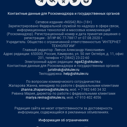
Контактные данные для Роскомнадзора и государственных органов
Сетевое издание «NGS42.RU» (18+)
Зарегистрировано Федеральной службой по надзору в сфере связи,
информационных технологий и массовых коммуникаций
(Роскомнадзор). Регистрационный номер и дата принятия решения о
регистрации - ЭЛ № ФС 77-78817 от 07.08.2020 г.
Учредитель: Общество с ограниченной ответственностью "ИНТЕРНЕТ
ТЕХНОЛОГИИ"
Главный редактор: Левчук Александр Николаевич
Адрес редакции: 650000, Россия, Кемерово, ул. 50 лет Октября, д. 11, офис
201, телефон +7 (3842) 23-22-60
Электронный адрес редакции:
ngs42@shkulev.ru
Контактные данные для Роскомнадзора и государственных органов:
juristnsk@shkulev.ru
Техподдержка:
help@shkulev.ru
По вопросам коммерческого сотрудничества:
Жапарова Жанна, менеджер по работе с федеральными клиентами
zhanna.zhaparova@shkulev.ru
, моб. + 7 982 640 34 32
Ревина Мария, директор по работе с федеральными клиентами
mariya.revina@shkulev.ru
, моб. +7 910 402 4056
Редакция сайта не несет ответственности за достоверность
информации, содержащейся в рекламных объявлениях.
Информация об ограничениях