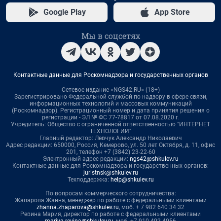
Google Play
App Store
Мы в соцсетях
Контактные данные для Роскомнадзора и государственных органов
Сетевое издание «NGS42.RU» (18+)
Зарегистрировано Федеральной службой по надзору в сфере связи,
информационных технологий и массовых коммуникаций
(Роскомнадзор). Регистрационный номер и дата принятия решения о
регистрации - ЭЛ № ФС 77-78817 от 07.08.2020 г.
Учредитель: Общество с ограниченной ответственностью "ИНТЕРНЕТ
ТЕХНОЛОГИИ"
Главный редактор: Левчук Александр Николаевич
Адрес редакции: 650000, Россия, Кемерово, ул. 50 лет Октября, д. 11, офис
201, телефон +7 (3842) 23-22-60
Электронный адрес редакции:
ngs42@shkulev.ru
Контактные данные для Роскомнадзора и государственных органов:
juristnsk@shkulev.ru
Техподдержка:
help@shkulev.ru
По вопросам коммерческого сотрудничества:
Жапарова Жанна, менеджер по работе с федеральными клиентами
zhanna.zhaparova@shkulev.ru
, моб. + 7 982 640 34 32
Ревина Мария, директор по работе с федеральными клиентами