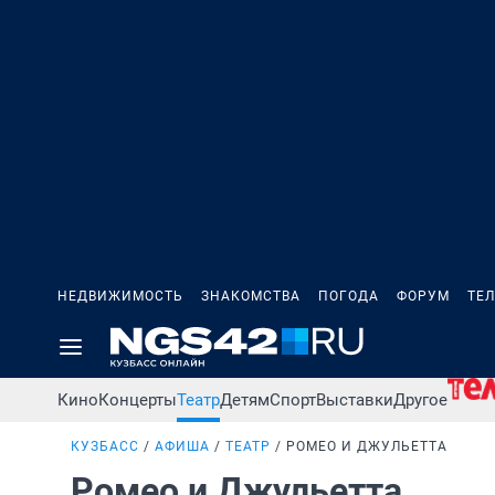
НЕДВИЖИМОСТЬ
ЗНАКОМСТВА
ПОГОДА
ФОРУМ
ТЕ
Кино
Концерты
Театр
Детям
Спорт
Выставки
Другое
КУЗБАСС
АФИША
ТЕАТР
РОМЕО И ДЖУЛЬЕТТА
Ромео и Джульетта