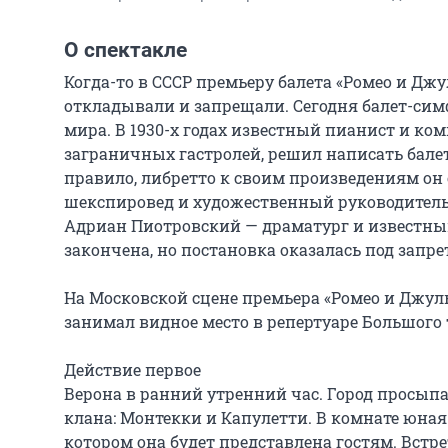
О спектакле
Когда-то в СССР премьеру балета «Ромео и Джу
откладывали и запрещали. Сегодня балет-сим
мира. В 1930-х годах известный пианист и ком
заграничных гастролей, решил написать бале
правило, либретто к своим произведениям он с
шекспировед и художественный руководитель 
Адриан Пиотровский — драматург и известный т
закончена, но постановка оказалась под запре
На Московской сцене премьера «Ромео и Джульет
занимал видное место в репертуаре Большого т
Действие первое

Верона в ранний утренний час. Город просыпа
клана: Монтекки и Капулетти. В комнате юная 
котором она будет представлена гостям. Встр