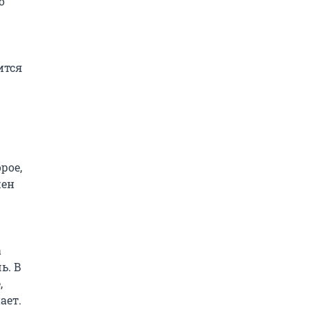
 
тся 
ое, 
ен 
 
. В 
 
ет. 