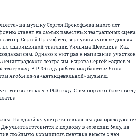
льетта» на музыку Сергея Прокофьева много лет 
фонию ставят на самых известных театральных сценах
позитор Сергей Прокофьев, вернувшись после долгих 
т по одноимённой трагедии Уильяма Шекспира. Как 
оздавал сам. Однако в этот раз в написании участвов
Ленинградского театра им. Кирова Сергей Радлов и 
еатровед. В 1935 году работа над балетом была 
том якобы из-за «нетанцевальной» музыки.

ты» состоялась в 1946 году. С тех пор этот балет всегд
еатра.

ется. На одной из улиц сталкиваются два враждующих
Джульетта готовится к первому в её жизни балу, на 
етив любимую кормилицу, девушка вместе с ней 