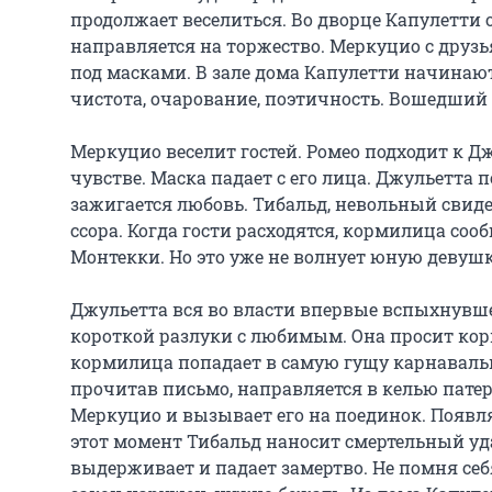
продолжает веселиться. Во дворце Капулетти 
направляется на торжество. Меркуцио с друз
под масками. В зале дома Капулетти начинаю
чистота, очарование, поэтичность. Вошедший Ро
Меркуцио веселит гостей. Ромео подходит к Д
чувстве. Маска падает с его лица. Джульетта 
зажигается любовь. Тибальд, невольный свиде
ссора. Когда гости расходятся, кормилица соо
Монтекки. Но это уже не волнует юную девушк
Джульетта вся во власти впервые вспыхнувшег
короткой разлуки с любимым. Она просит кор
кормилица попадает в самую гущу карнавально
прочитав письмо, направляется в келью патера
Меркуцио и вызывает его на поединок. Появля
этот момент Тибальд наносит смертельный уда
выдерживает и падает замертво. Не помня себя 