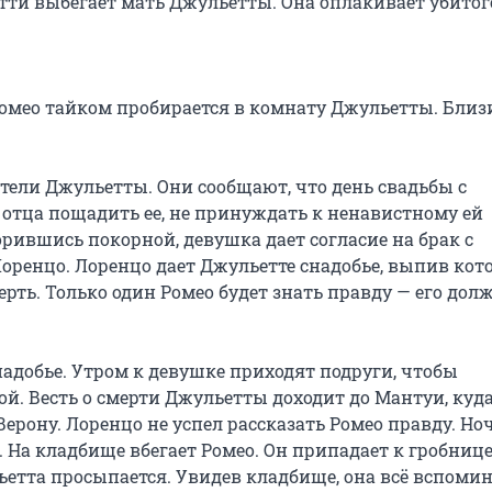
тти выбегает мать Джульетты. Она оплакивает убитого
омео тайком пробирается в комнату Джульетты. Близи
ители Джульетты. Они сообщают, что день свадьбы с 
отца пощадить ее, не принуждать к ненавистному ей 
рившись покорной, девушка дает согласие на брак с 
ренцо. Лоренцо дает Джульетте снадобье, выпив котор
рть. Только один Ромео будет знать правду — его долж
добье. Утром к девушке приходят подруги, чтобы 
ой. Весть о смерти Джульетты доходит до Мантуи, куда
ерону. Лоренцо не успел рассказать Ромео правду. Ночь
а кладбище вбегает Ромео. Он припадает к гробнице,
етта просыпается. Увидев кладбище, она всё вспомина