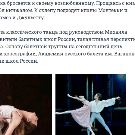
ка бросается к своему возлюбленному. Прощаясь с ним,
бя кинжалом. К склепу подходят кланы Монтекки и 
мео и Джульетту.

па классического танца под руководством Михаила 
вители балетных школ России, талантливая перспекти
а. Основу балетной труппы на сегодняшний день 
хореографии, Академии русского балета им. Ваганово
ых школ России.