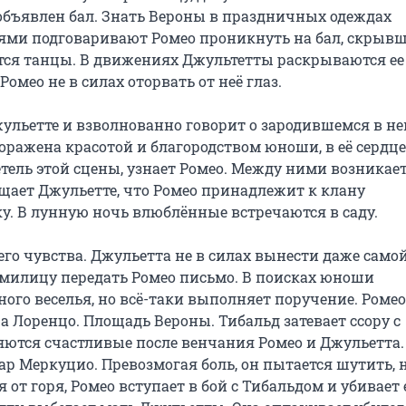
объявлен бал. Знать Вероны в праздничных одеждах 
ьями подговаривают Ромео проникнуть на бал, скрывш
тся танцы. В движениях Джультетты раскрываются ее 
мео не в силах оторвать от неё глаз.

жульетте и взволнованно говорит о зародившемся в не
поражена красотой и благородством юноши, в её сердце 
тель этой сцены, узнает Ромео. Между ними возникает
бщает Джульетте, что Ромео принадлежит к клану 
у. В лунную ночь влюблённые встречаются в саду.

о чувства. Джульетта не в силах вынести даже самой
милицу передать Ромео письмо. В поисках юноши 
го веселья, но всё-таки выполняет поручение. Ромео,
 Лоренцо. Площадь Вероны. Тибальд затевает ссору с 
ются счастливые после венчания Ромео и Джульетта. 
р Меркуцио. Превозмогая боль, он пытается шутить, но
от горя, Ромео вступает в бой с Тибальдом и убивает е