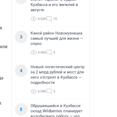
Кузбасса и его жителей в
августе
6 620
10
 
Какой район Новокузнецка
3
самый лучший для жизни —
опрос
али 
6 065
5
Новый логистический центр
4
за 2 млрд рублей и мост для
а 
него отстроят в Кузбассе —
подробности
6 050
5
 
Обрушившийся в Кузбассе
5
склад Wildberries планирует
возобновить работу — что