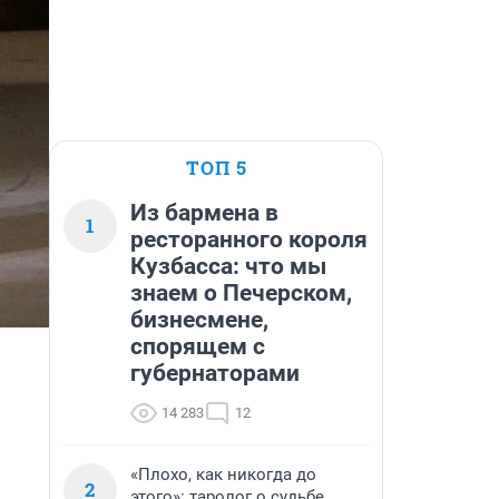
ТОП 5
Из бармена в
1
ресторанного короля
Кузбасса: что мы
знаем о Печерском,
бизнесмене,
спорящем с
губернаторами
14 283
12
«Плохо, как никогда до
2
этого»: таролог о судьбе