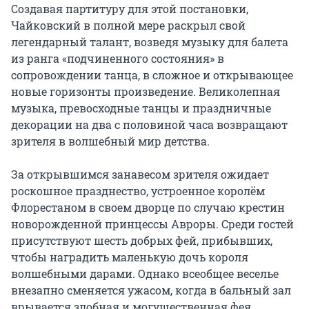
Создавая партитуру для этой постановки, 
Чайковский в полной мере раскрыл свой 
легендарный талант, возведя музыку для балета 
из ранга «подчиненного состояния» в 
сопровождении танца, в сложное и открывающее 
новые горизонты произведение. Великолепная 
музыка, превосходные танцы и праздничные 
декорации на два с половиной часа возвращают 
зрителя в волшебный мир детства.

За открывшимся занавесом зрителя ожидает 
роскошное празднество, устроенное королём 
Флорестаном в своем дворце по случаю крестин 
новорожденной принцессы Авроры. Среди гостей 
присутствуют шесть добрых фей, прибывших, 
чтобы наградить маленькую дочь короля 
волшебными дарами. Однако всеобщее веселье 
внезапно сменяется ужасом, когда в бальный зал 
врывается злобная и могущественная фея 