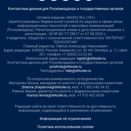
Контактные данные для Роскомнадзора и государственных органов
Сетевое издание «NGS42.RU» (18+)
Зарегистрировано Федеральной службой по надзору в сфере связи,
информационных технологий и массовых коммуникаций
(Роскомнадзор). Регистрационный номер и дата принятия решения о
регистрации - ЭЛ № ФС 77-78817 от 07.08.2020 г.
Учредитель: Общество с ограниченной ответственностью "ИНТЕРНЕТ
ТЕХНОЛОГИИ"
Главный редактор: Левчук Александр Николаевич
Адрес редакции: 650000, Россия, Кемерово, ул. 50 лет Октября, д. 11, офис
201, телефон +7 (3842) 23-22-60
Электронный адрес редакции:
ngs42@shkulev.ru
Контактные данные для Роскомнадзора и государственных органов:
juristnsk@shkulev.ru
Техподдержка:
help@shkulev.ru
По вопросам коммерческого сотрудничества:
Жапарова Жанна, менеджер по работе с федеральными клиентами
zhanna.zhaparova@shkulev.ru
, моб. + 7 982 640 34 32
Ревина Мария, директор по работе с федеральными клиентами
mariya.revina@shkulev.ru
, моб. +7 910 402 4056
Редакция сайта не несет ответственности за достоверность
информации, содержащейся в рекламных объявлениях.
Информация об ограничениях
Политика использования cookies