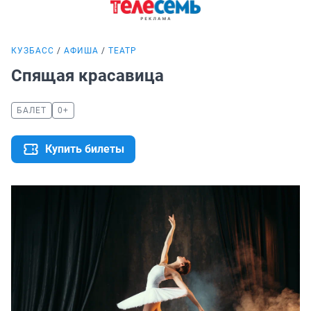
КУЗБАСС
АФИША
ТЕАТР
Спящая красавица
БАЛЕТ
0+
Купить билеты