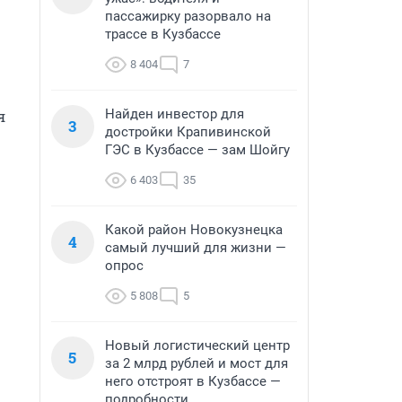
пассажирку разорвало на
трассе в Кузбассе
8 404
7
Найден инвестор для
 
3
достройки Крапивинской
ГЭС в Кузбассе — зам Шойгу
6 403
35
Какой район Новокузнецка
4
самый лучший для жизни —
опрос
5 808
5
Новый логистический центр
5
за 2 млрд рублей и мост для
него отстроят в Кузбассе —
подробности