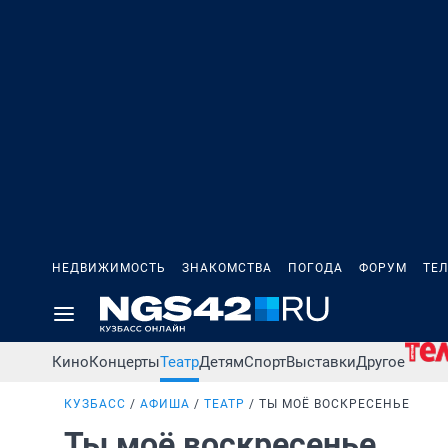
НЕДВИЖИМОСТЬ
ЗНАКОМСТВА
ПОГОДА
ФОРУМ
ТЕ
Кино
Концерты
Театр
Детям
Спорт
Выставки
Другое
КУЗБАСС
АФИША
ТЕАТР
ТЫ МОЁ ВОСКРЕСЕНЬЕ
Ты моё воскресенье