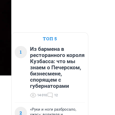
ТОП 5
Из бармена в
1
ресторанного короля
Кузбасса: что мы
знаем о Печерском,
бизнесмене,
спорящем с
губернаторами
14 010
12
«Руки и ноги разбросало,
2
ужас»: водителя и