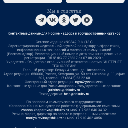
Мы в соцсетях
Контактные данные для Роскомнадзора и государственных органов
Сетевое издание «NGS42.RU» (18+)
Зарегистрировано Федеральной службой по надзору в сфере связи,
информационных технологий и массовых коммуникаций
(Роскомнадзор). Регистрационный номер и дата принятия решения о
регистрации - ЭЛ № ФС 77-78817 от 07.08.2020 г.
Учредитель: Общество с ограниченной ответственностью "ИНТЕРНЕТ
ТЕХНОЛОГИИ"
Главный редактор: Левчук Александр Николаевич
Адрес редакции: 650000, Россия, Кемерово, ул. 50 лет Октября, д. 11, офис
201, телефон +7 (3842) 23-22-60
Электронный адрес редакции:
ngs42@shkulev.ru
Контактные данные для Роскомнадзора и государственных органов:
juristnsk@shkulev.ru
Техподдержка:
help@shkulev.ru
По вопросам коммерческого сотрудничества:
Жапарова Жанна, менеджер по работе с федеральными клиентами
zhanna.zhaparova@shkulev.ru
, моб. + 7 982 640 34 32
Ревина Мария, директор по работе с федеральными клиентами
mariya.revina@shkulev.ru
, моб. +7 910 402 4056